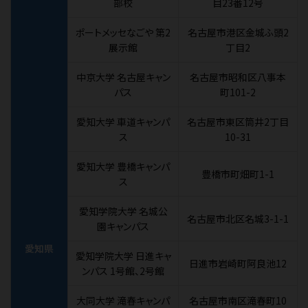
部校
目23番12号
ポートメッセなごや 第2
名古屋市港区金城ふ頭2
展示館
丁目2
中京大学 名古屋キャン
名古屋市昭和区八事本
パス
町101-2
愛知大学 車道キャンパ
名古屋市東区筒井2丁目
ス
10-31
愛知大学 豊橋キャンパ
豊橋市町畑町1-1
ス
愛知学院大学 名城公
名古屋市北区名城3-1-1
園キャンパス
愛知県
愛知学院大学 日進キャ
日進市岩崎町阿良池12
ンパス 1号館、2号館
大同大学 滝春キャンパ
名古屋市南区滝春町10