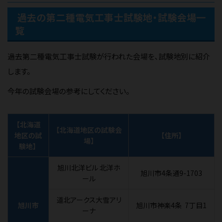
過去の第二種電気工事士試験地・試験会場一
覧
過去第二種電気工事士試験が行われた会場を、試験地別に紹介
します。
今年の試験会場の参考にしてください。
【北海道
【北海道地区の試験会
地区の試
【住所】
場】
験地】
旭川北洋ビル 北洋ホ
旭川市4条通9-1703
ール
道北アークス大雪アリ
旭川市
旭川市神楽4条 7丁目1
ーナ