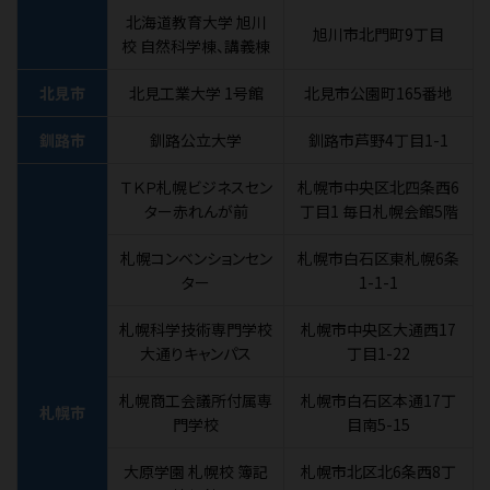
北海道教育大学 旭川
旭川市北門町9丁目
校 自然科学棟、講義棟
北見市
北見工業大学 1号館
北見市公園町165番地
釧路市
釧路公立大学
釧路市芦野4丁目1-1
ＴＫＰ札幌ビジネスセン
札幌市中央区北四条西6
ター赤れんが前
丁目1 毎日札幌会館5階
札幌コンベンションセン
札幌市白石区東札幌6条
ター
1-1-1
札幌科学技術専門学校
札幌市中央区大通西17
大通りキャンパス
丁目1-22
札幌商工会議所付属専
札幌市白石区本通17丁
札幌市
門学校
目南5-15
大原学園 札幌校 簿記
札幌市北区北6条西8丁