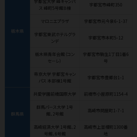
宇都宮大学 峰キャンパ
宇都宮市峰町350
ス 峰町5号館Ｂ棟
マロニエプラザ
宇都宮市元今泉6-1-37
栃木県
宇都宮東武ホテルグラ
宇都宮市本町5-12
ンデ
栃木県青年会館（コン
宇都宮市駒生1丁目1番6
セーレ）
号
帝京大学 宇都宮キャン
宇都宮市豊郷台1-1
パス 本部棟1号館
共愛学園前橋国際大学
前橋市小屋原町1154-4
群馬パース大学 1号
高崎市問屋町1-7-1
群馬県
館、2号館
高崎経済大学 1号館、2
高崎市上並榎町1300番
号館、6号館
地