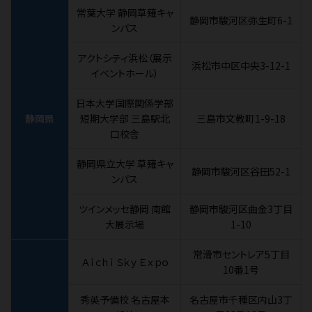
常葉大学 静岡草薙キャ
静岡市駿河区弥生町6-1
ンパス
アクトシティ浜松（展示
浜松市中区中央3-12-1
イベントホール）
日本大学国際関係学部
静岡県
短期大学部 三島駅北
三島市文教町1-9-18
口校舎
静岡県立大学 草薙キャ
静岡市駿河区谷田52-1
ンパス
ツインメッセ静岡 南館
静岡市駿河区曲金3丁目
大展示場
1-10
常滑市セントレア5丁目
Ａｉｃｈｉ Ｓｋｙ Ｅｘｐｏ
10番1号
秀英予備校 名古屋本
名古屋市千種区内山3丁