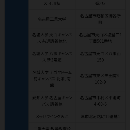
ス Ｂ、Ｓ棟
番地3
名古屋市昭和区御器所
名古屋工業大学
町
名城大学 天白キャンパ
名古屋市天白区塩釜口1
ス 共通講義棟北
丁目501番地
名城大学 八事キャンパ
名古屋市天白区八事山
ス 新3号館
150
名城大学 ナゴヤドーム
名古屋市東区矢田南4-
前キャンパス 北館、南
102-9
館
愛知大学 名古屋キャン
名古屋市中村区平池町
パス 講義棟
4-60-6
メッセウイングみえ
津市北河路町19番地1
三重大学 教養教育校