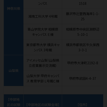
ンパス
1518
神奈川県
藤沢市辻堂西海岸1-1-
湘南工科大学 4号館
25
青山学院大学 相模原
相模原市中央区淵野辺
キャンパス Ｅ棟
5-10-1
東京都市大学 横浜キャ
横浜市都筑区牛久保西
ンパス 3号館
3-3-1
アイメッセ山梨（山梨県
甲府市大津町2192-8
立産業展示交流館）
山梨県
山梨大学 甲府キャンパ
甲府市武田4-4-37
ス 教育学部 Ｌ号館Ｃ棟
【中部地
区の試験
【中部地区の試験会場】
【住所】