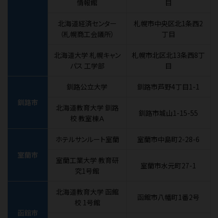
情報館
目
北海道経済センター
札幌市中央区北1条西2
（札幌商工会議所）
丁目
北海道大学 札幌キャン
札幌市北区北13条西8丁
パス 工学部
目
釧路公立大学
釧路市芦野4丁目1-1
釧路市
北海道教育大学 釧路
釧路市城山1-15-55
校 教室棟Ａ
ホテルサンルート室蘭
室蘭市中島町2-28-6
室蘭市
室蘭工業大学 教育研
室蘭市水元町27-1
究1号館
北海道教育大学 函館
函館市八幡町1番2号
校 1号館
函館市