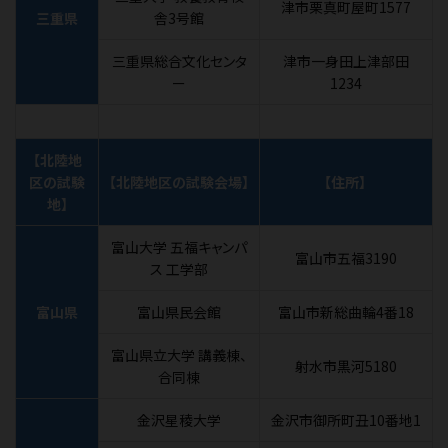
津市栗真町屋町1577
三重県
舎3号館
三重県総合文化センタ
津市一身田上津部田
ー
1234
【北陸地
区の試験
【北陸地区の試験会場】
【住所】
地】
富山大学 五福キャンパ
富山市五福3190
ス 工学部
富山県
富山県民会館
富山市新総曲輪4番18
富山県立大学 講義棟、
射水市黒河5180
合同棟
金沢星稜大学
金沢市御所町丑10番地1