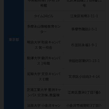
中央動物専門学校 19
北区東田端1丁目8番11
号館
号
タイム24ビル
江東区有明3-11-1
多摩永山情報教育セン
多摩市諏訪2-5-1
ター
東京都
明治大学 和泉キャンパ
杉並区永福1-9-1
ス 第一校舎
駒澤大学 駒沢キャンパ
世田谷区駒沢1-23-1
ス 1号館
拓殖大学 文京キャンパ
文京区小日向3-4-14
ス Ｅ館
芝浦工業大学 豊洲キャ
江東区豊洲3丁目7番5
ンパス 交流棟、教室棟
法政大学 小金井キャン
小金井市梶野町3丁目7-