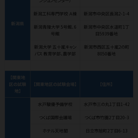
ンションセンター）
新潟工科専門学校 Ａ棟
新潟市中央区長潟2-1-4
新潟県
新潟青陵大学 5号館、6
新潟市中央区水道町1丁
号館
目5939番地
新潟大学 五十嵐キャン
新潟市西区五十嵐2の町
パス 教育学部、農学部
8050番地
【関東地
区の試験
【関東地区の試験会場】
【住所】
地】
水戸駿優予備学校
水戸市三の丸1丁目1-42
つくば国際会議場
つくば市竹園2丁目20-3
ホテル天地閣
日立市旭町2丁目6-13