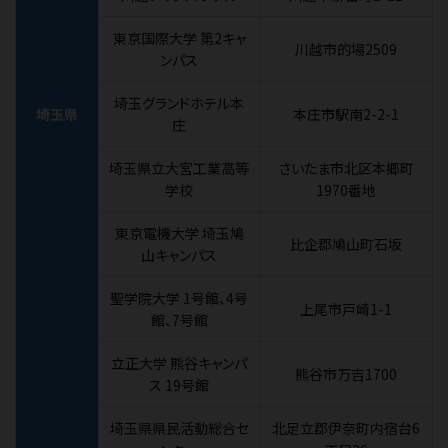
東京国際大学 第2キャ
川越市的場2509
ンパス
埼玉グランドホテル本
埼玉県
本庄市駅南2-2-1
庄
埼玉県立大宮工業高等
さいたま市北区本郷町
学校
1970番地
東京電機大学 埼玉鳩
比企郡鳩山町石坂
山キャンパス
聖学院大学 1号館、4号
上尾市戸崎1-1
館、7号館
立正大学 熊谷キャンパ
熊谷市万吉1700
ス 19号館
埼玉県県民活動総合セ
北足立郡伊奈町内宿台6