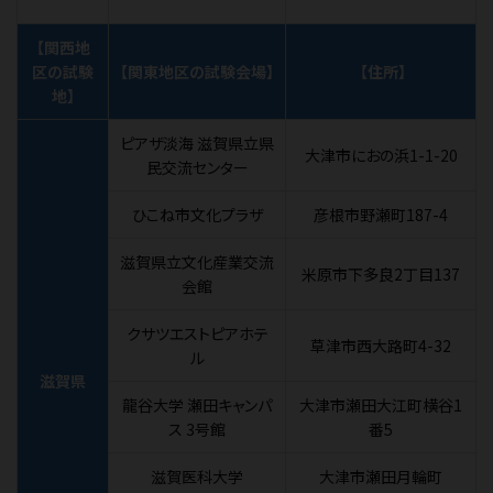
【関西地
区の試験
【関東地区の試験会場】
【住所】
地】
ピアザ淡海 滋賀県立県
大津市におの浜1-1-20
民交流センター
ひこね市文化プラザ
彦根市野瀬町187-4
滋賀県立文化産業交流
米原市下多良2丁目137
会館
クサツエストピアホテ
草津市西大路町4-32
ル
滋賀県
龍谷大学 瀬田キャンパ
大津市瀬田大江町横谷1
ス 3号館
番5
滋賀医科大学
大津市瀬田月輪町