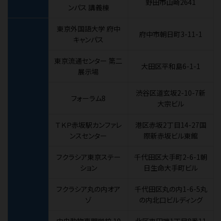
野田市山崎2641
ンパス 講義棟
東京外国語大学 府中
府中市朝日町3-11-1
キャンパス
東京流通センター 第二
大田区平和島6-1-1
展示場
渋谷区道玄坂2-10-7新
フォーラム8
大宗ビル
ＴＫＰ赤坂駅カンファレ
港区赤坂2丁目14-27国
ンスセンター
際新赤坂ビル東館
フクラシア東京ステー
千代田区大手町2-6-1朝
ション
日生命大手町ビル
フクラシア丸の内オア
千代田区丸の内1-6-5丸
ゾ
の内北口ビルディング