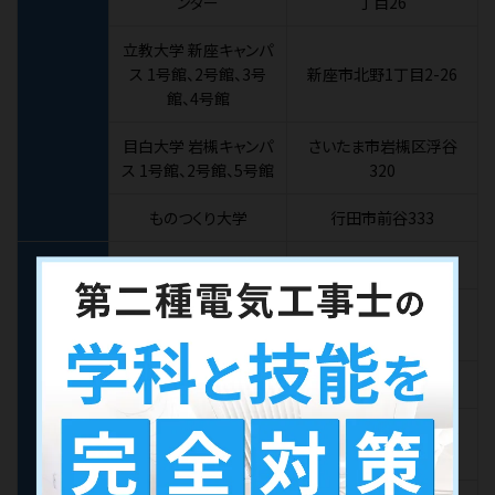
ンター
丁目26
立教大学 新座キャンパ
ス 1号館、2号館、3号
新座市北野1丁目2-26
館、4号館
目白大学 岩槻キャンパ
さいたま市岩槻区浮谷
ス 1号館、2号館、5号館
320
ものつくり大学
行田市前谷333
幕張メッセ 国際会議場
千葉市美浜区中瀬2-1
トーセイホテル＆セミナ
習志野市茜浜2-3-2
ー幕張
ヒルトン成田
成田市小菅456
敬愛大学 稲毛キャンパ
千葉市稲毛区穴川1-5-
ス
21