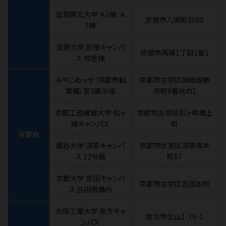
滋賀県立大学 Ａ2棟、Ａ
彦根市八坂町2500
3棟
滋賀大学 彦根キャンパ
彦根市馬場1丁目1番1
ス 校舎棟
みやこめっせ（京都市勧
京都市左京区岡崎成勝
業館）第3展示場
寺町9番地の1
京都工芸繊維大学 松ヶ
京都市左京区松ヶ崎橋上
崎キャンパス
町
京都府
龍谷大学 深草キャンパ
京都市伏見区深草塚本
ス 22号館
町67
京都大学 吉田キャンパ
京都市左京区吉田本町
ス 吉田南構内
大阪工業大学 枚方キャ
枚方市北山1-79-1
ンパス