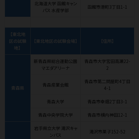
北海道大学 函館キャン
函館市港町3丁目1-1
パス 水産学部
【東北地
区の試験
【東北地区の試験会場】
【住所】
地】
新青森県総合運動公園
青森市大字宮田高瀬22-
マエダアリーナ
2
青森市第二問屋町4丁目
青森産業会館
青森県
4-1
青森大学
青森市幸畑2丁目3-1
青森中央学院大学
青森市横内神田12-1
岩手県立大学 滝沢キャ
滝沢市巣子152-52
ンパス