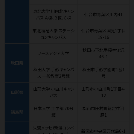
東北大学 川内北キャン
仙台市青葉区川内41
パス Ａ棟、Ｂ棟、Ｃ棟
東北福祉大学 ステーシ
仙台市青葉区国見1丁目
ョンキャンパス
19-16
秋田市下北手桜字守沢
ノースアジア大学
46-1
秋田県
秋田大学 手形キャンパ
秋田市手形学園町1番1
ス 一般教育2号館
号
山形大学 小白川キャン
山形市小白川町1丁目4-
山形県
パス
12
日本大学 工学部 70号
郡山市田村町徳定中河
福島県
館
原1
朱鷺メッセ（新潟コンベ
新潟市中央区万代島6-1