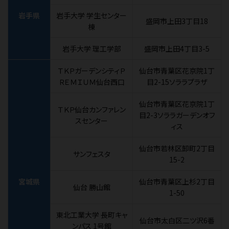
岩手県
岩手大学 学生センター
盛岡市上田3丁目18
棟
岩手大学 理工学部
盛岡市上田4丁目3-5
ＴＫＰガーデンシティＰ
仙台市青葉区花京院1丁
ＲＥＭＩＵＭ仙台西口
目2-15ソララプラザ
仙台市青葉区花京院1丁
ＴＫＰ仙台カンファレン
目2-3ソララガーデンオフ
スセンター
ィス
仙台市若林区卸町2丁目
サンフェスタ
15-2
宮城県
仙台市青葉区上杉2丁目
仙台 勝山館
1-50
東北工業大学 長町キャ
仙台市太白区二ツ沢6番
ンパス 1号館