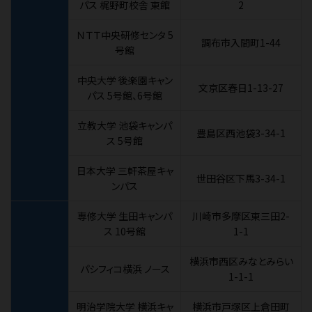
パス 梶野町校舎 東館
2
ＮＴＴ中央研修センタ 5
調布市入間町1-44
号館
中央大学 後楽園キャン
文京区春日1-13-27
パス 5号館、6号館
立教大学 池袋キャンパ
豊島区西池袋3-34-1
ス 5号館
日本大学 三軒茶屋キャ
世田谷区下馬3-34-1
ンパス
専修大学 生田キャンパ
川崎市多摩区東三田2-
ス 10号館
1-1
横浜市西区みなとみらい
パシフィコ横浜 ノース
1-1-1
明治学院大学 横浜キャ
横浜市戸塚区上倉田町