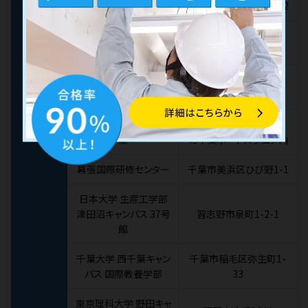
千葉情報経理専門学校
千葉市中央区新宿2-5-2
千葉商科大学 3号館、4
市川市国府台1-3-1
号館
千葉工業大学 新習志
千葉県
習志野市芝園2-1-1
野キャンパス 7号館
ＴＫＰガーデンシティ千
千葉市中央区問屋町1-
葉
45千葉ポートスクエア内
幕張国際研修センター
千葉市美浜区ひび野1-1
日本大学 生産工学部
津田沼キャンパス 37号
習志野市泉町1-2-1
館
千葉大学 西千葉キャン
千葉市稲毛区弥生町1-
パス 国際教養学部
33
東京理科大学 野田キャ