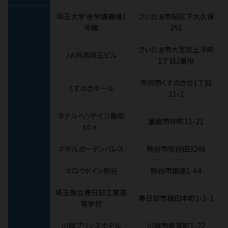
埼玉大学 全学講義棟1
さいたま市桜区下大久保
号館
255
さいたま市大宮区土手町
ＪＡ共済埼玉ビル
1丁目2番地
所沢市くすのき台1丁目
くすのきホール
11-2
ホテルヘリテイジ飯能
飯能市仲町11-21
ｓｔａ．
ホテルガーデンパレス
熊谷市佐谷田3248
マロウドイン熊谷
熊谷市銀座1-64
埼玉県立春日部工業高
春日部市梅田本町1-1-1
等学校
川越プリンスホテル
川越市新富町1-22