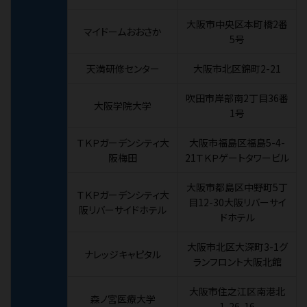
大阪市中央区本町橋2番
マイドームおおさか
5号
天満研修センター
大阪市北区錦町2-21
吹田市岸部南2丁目36番
大阪学院大学
1号
ＴＫＰガーデンシティ大
大阪市福島区福島5-4-
阪梅田
21ＴＫＰゲートタワービル
大阪市都島区中野町5丁
ＴＫＰガーデンシティ大
目12-30大阪リバーサイ
阪リバーサイドホテル
ドホテル
大阪市北区大深町3-1グ
ナレッジキャピタル
ランフロント大阪北館
大阪市住之江区南港北
森ノ宮医療大学
1-26-16