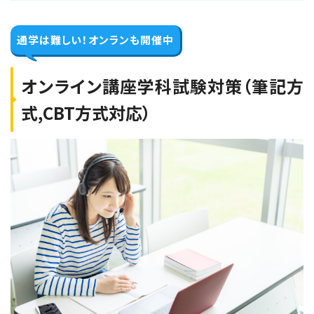
2026年10月8日（木）
2026年10月9日（金）
通学は難しい！
オンランも開催中
名古屋元気でんき校【下期】第二種電気工事士
学科試験（CBT・筆記）対策 10月8日・9日開催
オンライン講座学科試験対策（筆記方
式,CBT方式対応）
空席あり
名古屋元気でんき校
学科コース（2日間）
2026年10月10日（土）
2026年10月11日（日）
名古屋元気でんき校【下期】第二種電気工事士
学科試験（CBT・筆記）対策 10月10日・11日
開催
空席あり