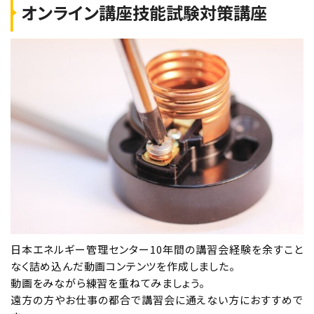
オンライン講座技能試験対策講座
試験（CBT・筆記）対策 10月15日・16日開催
空席あり
オンライン講座
東京校
学科コース（2日間）
2026年10月17日（土）
2026年10月18日（日）
東京校【下期】第二種電気工事士学科試験
（CBT・筆記）対策 10月17日・18日開催
（YouTubeライブ配信同時開催）
空席あり
日本エネルギー管理センター10年間の講習会経験を余すこと
なく詰め込んだ動画コンテンツを作成しました。
動画をみながら練習を重ねてみましょう。
東京校
技能コース（2日間）
遠方の方やお仕事の都合で講習会に通えない方におすすめで