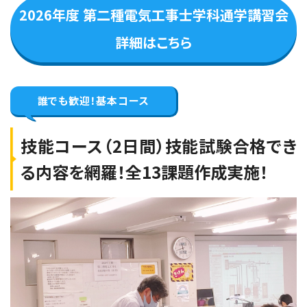
2026年度 第二種電気工事士学科通学講習会
残りわずか(10席未満) 申込み時点
で満席の可能性がございます。
詳細はこちら
神奈川横浜会場
学科コース（2日間）
誰でも歓迎！
基本コース
2026年9月17日（木）
2026年9月18日（金）
技能コース（2日間）技能試験合格でき
神奈川横浜会場【下期】第二種電気工事士学
る内容を網羅！全13課題作成実施！
科試験（CBT・筆記）対策 9月17日・18日開催
残席なし
大阪会場
学科コース（2日間）
2026年9月17日（木）
2026年9月18日（金）
大阪会場【下期】第二種電気工事士学科試験