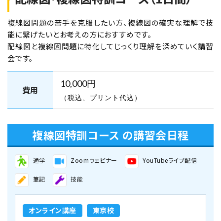
空席あり
複線図問題の苦手を克服したい方、複線図の確実な理解で技
能に繋げたいとお考えの方におすすめです。
北海道札幌校
学科コース（2日間）
配線図と複線図問題に特化してじっくり理解を深めていく講習
会です。
2026年10月1日（木）
2026年10月2日（金）
10,000円
北海道札幌校【下期】第二種電気工事士学科
費用
（税込、プリント代込）
試験（CBT・筆記）対策 10月1日・2日開催
空席あり
複線図特訓コース の講習会日程
オンライン講座
東京校
通学
Zoomウェビナー
YouTubeライブ配信
学科コース（2日間）
筆記
技能
2026年10月3日（土）
2026年10月4日（日）
オンライン講座
東京校
東京校【下期】第二種電気工事士学科試験