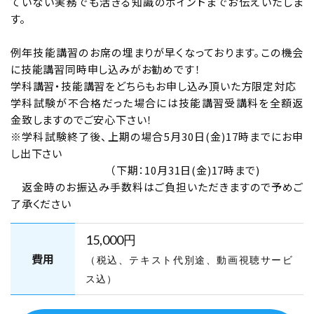
ていない実務でも活きる知識のポイントまでお伝えいたしま
空席あり
す。
福岡博多会場
学科コース（2日間）
例年技能講習のお席の埋まりが早くなっております。この機会
に技能講習同時申し込みがお勧めです！
学科講習・技能講習をどちらもお申し込み頂いた方限定対応
2026年9月10日（木）
2026年9月11日（金）
学科試験が不合格だった場合には技能講習受講料を全額返
金致しますのでご安心下さい！
福岡博多会場【下期】第二種電気工事士学科
※学科試験終了後、上期の場合5月30日(金)17時までにお申
試験（CBT・筆記）対策 9月10日・11日開催
し出下さい
（下期：10月31日(金)17時まで)
空席あり
返金時のお振込み手数料はご負担いただきますので予めご
了承ください
千葉会場
学科コース（2日間）
15,000円
2026年9月12日（土）
2026年9月13日（日）
費用
（税込、テキスト代別途、動画視聴サービ
千葉会場【下期】第二種電気工事士学科試験
ス込）
（CBT・筆記）対策 9月12日・13日開催