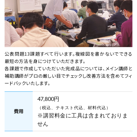
（CBT・筆記）対策 9月17日・18日開催
空席あり
オンライン講座
東京校
学科コース（2日間）
公表問題13課題すべて行います。複線図を書かないでできる
最短の方法を身につけていただきます。
2026年9月19日（土）
2026年9月20日（日）
各課題で作成していただいた完成品については、メイン講師と
東京校【下期】第二種電気工事士学科試験
補助講師がプロの厳しい目でチェックし改善方法を含めてフィ
ードバックいたします。
（CBT・筆記）対策 9月19日・20日開催
（YouTubeライブ配信同時開催）
47,800円
空席あり
（税込、テキスト代込、材料代込）
費用
※講習料金に工具は含まれておりま
せん
埼玉大宮会場
学科コース（2日間）