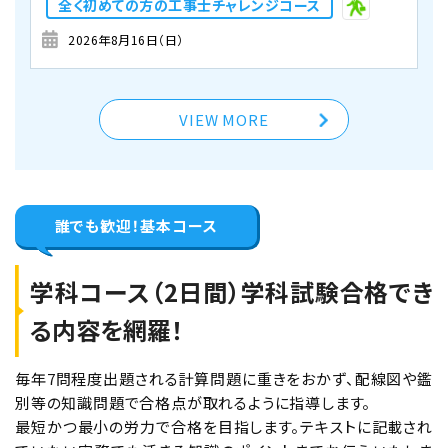
全く初めての方の工事士チャレンジコース
オンライン講座
東京校
2026年8月16日（日）
学科コース（2日間）
埼玉大宮会場【下期】全く初めての方の工事士
2026年9月5日（土）
2026年9月6日（日）
チャレンジコース 8月16日開催
VIEW MORE
東京校【下期】第二種電気工事士学科試験
残りわずか(10席未満) 申込み時点
（CBT・筆記）対策 9月5日・6日開催
で満席の可能性がございます。
（YouTubeライブ配信同時開催）
誰でも歓迎！
基本コース
空席あり
学科コース（2日間）学科試験合格でき
広島会場
学科コース（2日間）
る内容を網羅！
2026年9月8日（火）
2026年9月9日（水）
広島会場【下期】第二種電気工事士学科試験
毎年7問程度出題される計算問題に重きをおかず、配線図や鑑
別等の知識問題で合格点が取れるように指導します。
（CBT・筆記）対策 9月8日・9日開催
最短かつ最小の労力で合格を目指します。テキストに記載され