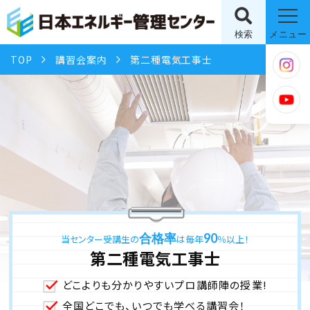
検索
メニュー
TOP
講習会案内
第二種電気工事士
合格率
90
当センター受講生の
は毎年
％以上！
第二種電気工事士
どこよりも分かりやすいプロ講師陣の授業!
全国どこでも、いつでも学べる講習会！