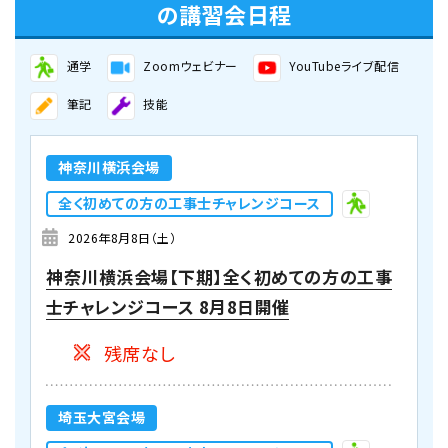
の講習会日程
東京校【下期】第二種電気工事士学科試験
（CBT・筆記）対策 8月29日・30日開催
通学
Zoomウェビナー
YouTubeライブ配信
（YouTubeライブ配信同時開催）
筆記
技能
残りわずか(10席未満) 申込み時点
で満席の可能性がございます。
神奈川横浜会場
全く初めての方の工事士チャレンジコース
大阪会場
学科コース（2日間）
2026年8月8日（土）
2026年9月3日（木）
2026年9月4日（金）
神奈川横浜会場【下期】全く初めての方の工事
大阪会場【下期】第二種電気工事士学科試験
士チャレンジコース 8月8日開催
（CBT・筆記）対策 9月3日・4日開催
残席なし
残りわずか(10席未満) 申込み時点
で満席の可能性がございます。
埼玉大宮会場