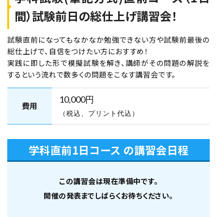
間）試験前日の総仕上げ講習会！
大阪会場【下期】第二種電気工事士学科試験
（CBT・筆記）対策 10月3日・4日開催
試験直前になってもなかなか勉強できない方や試験前最後の
空席あり
総仕上げで、自信をつけたい方におすすめ！
実践に即した形で模擬試験を解き、講師がその問題の解説を
するという流れで数多くの問題をこなす講習会です。
北海道札幌校
学科コース（2日間）
10,000円
費用
（税込、プリント代込）
2026年10月3日（土）
2026年10月4日（日）
北海道札幌校【下期】第二種電気工事士学科
学科直前1日コース の講習会日程
試験（CBT・筆記）対策 10月3日・4日開催
空席あり
この講習会は現在準備中です。
開催の発表までしばらくお待ちください。
名古屋元気でんき校
学科コース（2日間）