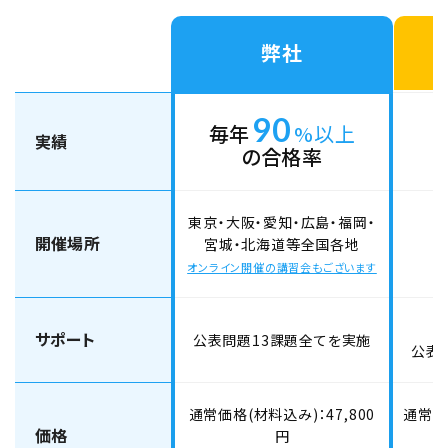
2026年9月19日（土）
2026年9月20日（日）
弊社
埼玉大宮会場【下期】第二種電気工事士学科
試験（CBT・筆記）対策 9月19日・20日開催
90
毎年
%以上
実績
の合格率
空席あり
オンライン講座
東京校
東京・大阪・愛知・広島・福岡・
開催場所
宮城・北海道等全国各地
複線図特訓コース
オンライン開催の講習会もございます
2026年9月21日（月）
東京校【下期】配線図・複線図特訓コース 9月
サポート
公表問題13課題全てを実施
公表
21日開催（YouTubeライブ配信同時開催）
空席あり
通常価格(材料込み)：47,800
通常価格
価格
円