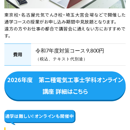
東京校・名古屋元気でんき校・埼玉大宮会場などで開催した
オンライン講座
東京校
通学コースの授業がお申し込み期間中見放題となります。
学科コース（2日間）
遠方の方やお仕事の都合で講習会に通えない方におすすめで
す。
2026年10月15日（木）
2026年10月16日（金）
東京校【下期】第二種電気工事士学科試験
令和7年度対策コース
9,800円
費用
（CBT・筆記）対策 10月15日・16日開催
（税込、テキスト代別途）
（YouTubeライブ配信同時開催）
空席あり
2026年度 第二種電気工事士学科オンライン
講座 詳細はこちら
埼玉大宮会場
学科コース（2日間）
通学は難しい！
オンラインも開催中
2026年10月15日（木）
2026年10月16日（金）
埼玉大宮会場【下期】第二種電気工事士学科