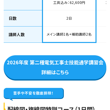
工具込み：62,600円
3
名古屋元気でんき校
学科コース（2日間）
日数
2日
2026年9月26日（土）
2026年9月27日（日）
名古屋元気でんき校【下期】第二種電気工事士
講師人数
メイン講師1名+補助講師2名
学科試験（CBT・筆記）対策 9月26日・27日開
催
空席あり
2026年度 第二種電気工事士技能通学講習会
詳細はこちら
大阪会場
学科コース（2日間）
2026年10月1日（木）
2026年10月2日（金）
大阪会場【下期】第二種電気工事士学科試験
苦手や不安を
徹底排除！
（CBT・筆記）対策 10月1日・2日開催
配線図・複線図特訓コース（1日間）