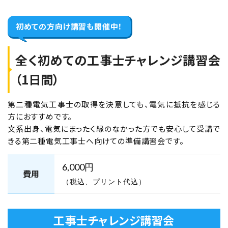
で満席の可能性がございます。
初めての方向け
講習も開催中！
名古屋元気でんき校
学科コース（2日間）
全く初めての工事士チャレンジ講習会
（1日間）
2026年8月22日（土）
2026年8月23日（日）
名古屋元気でんき校【下期】第二種電気工事士
第二種電気工事士の取得を決意しても、電気に抵抗を感じる
学科試験（CBT・筆記）対策 8月22日・23日開
方におすすめです。
催
文系出身、電気にまったく縁のなかった方でも安心して受講で
きる第二種電気工事士へ向けての準備講習会です。
残席なし
6,000円
費用
オンライン講座
東京校
（税込、プリント代込）
学科コース（2日間）
工事士チャレンジ講習会
2026年8月29日（土）
2026年8月30日（日）