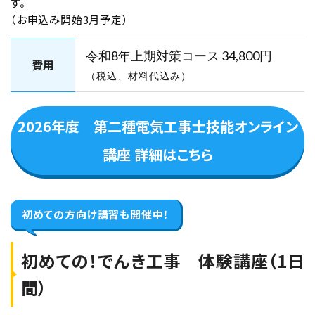
す。
2026年10月31日(土)
2026年11月1日(日)
（お申込み開始3月予定）
東京校【下期】第二種電気工事士技能試験対
策 10月31日・11月1日開催
令和8年上期対策コース
34,800円
費用
（税込、材料代込み）
空席あり
2026年度 第二種電気工事士技能オンライン
名古屋元気でんき校
技能コース（2日間）
講座 詳細はこちら
2026年10月31日(土)
2026年11月1日(日)
名古屋元気でんき校【下期】第二種電気工事士
初めての方向け
講習も開催中！
技能試験対策 10月31日・11月1日開催
初めての！でんき工事 体験講座（1日
空席あり
間）
東京校
技能コース（2日間）