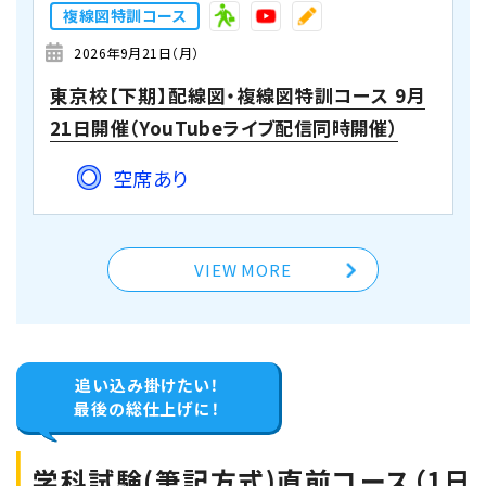
（CBT・筆記）対策 10月3日・4日開催
複線図特訓コース
（YouTubeライブ配信同時開催）
2026年9月21日（月）
空席あり
東京校【下期】配線図・複線図特訓コース 9月
21日開催（YouTubeライブ配信同時開催）
埼玉大宮会場
学科コース（2日間）
空席あり
2026年10月3日（土）
2026年10月4日（日）
VIEW MORE
埼玉会場【下期】第二種電気工事士学科試験
（CBT・筆記）対策 10月3日 ・4日開催
空席あり
追い込み掛けたい！
最後の総仕上げに！
大阪会場
学科コース（2日間）
学科試験(筆記方式)直前コース（1日
2026年10月3日（土）
2026年10月4日（日）