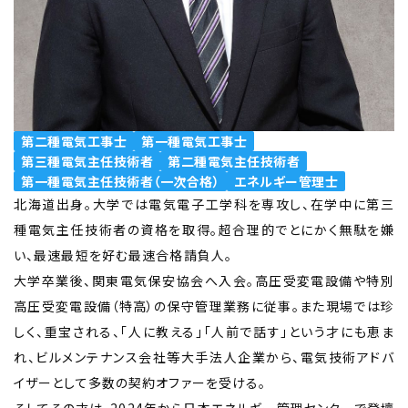
第二種電気工事士
第一種電気工事士
第三種電気主任技術者
第二種電気主任技術者
第一種電気主任技術者（一次合格）
エネルギー管理士
北海道出身。大学では電気電子工学科を専攻し、在学中に第三
種電気主任技術者の資格を取得。超合理的でとにかく無駄を嫌
い、最速最短を好む最速合格請負人。
大学卒業後、関東電気保安協会へ入会。高圧受変電設備や特別
高圧受変電設備（特高）の保守管理業務に従事。また現場では珍
しく、重宝される、「人に教える」「人前で話す」という才にも恵ま
れ、ビルメンテナンス会社等大手法人企業から、電気技術アドバ
イザーとして多数の契約オファーを受ける。