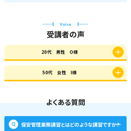
【オンライン】保安管理業務講習 12月22日開
催(オンライン視聴期間11月30日～12月21
日)
Voice
受講者の声
空席あり
20代 男性 O様
東京校
2027年1月27日（水）
50代 女性 I様
【オンライン】保安管理業務講習 1月27日開催
(オンライン視聴期間1月5日～1月26日)
空席あり
よくある質問
東京校
保安管理業務講習とはどのような講習ですか？
2027年2月21日（日）