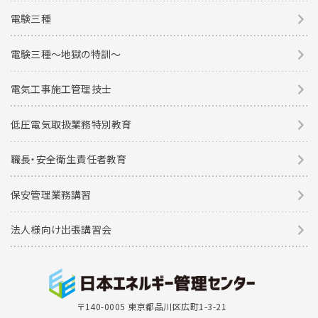
電験三種
東京校
電験三種〜地獄の特訓〜
2026年8月15日（土）
2026年8月16日（日）
電気工事施工管理技士
高圧受変電設備入門講習（竣工編） 8月15
日・16日（2日間）
低圧電気取扱業務特別教育
残席なし
職長・安全衛生責任者教育
東京校
保安管理業務講習
2026年11月28日（土）
2026年11月29日（日）
法人様向け出張講習会
高圧受変電設備 継電器試験特訓講習 11
月28日・29日（2日間）
残席なし
〒140-0005 東京都品川区広町1-3-21