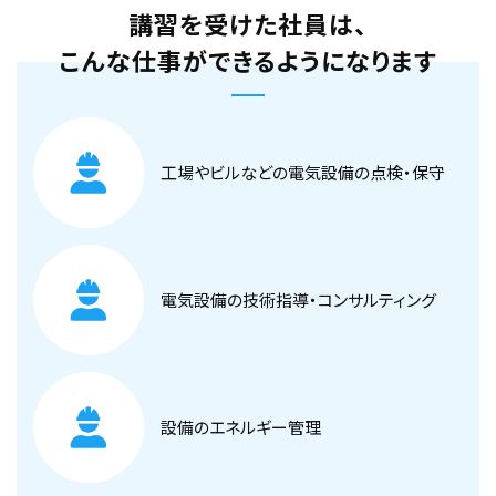
講習を受けた社員は、
【オンライン】保安管理業務講習 10月27日開
こんな仕事ができるようになります
催(オンライン視聴期間10月5日～10月26日)
空席あり
工場やビルなどの電気設備の点検・保守
東京校
2026年11月24日（火）
【オンライン】保安管理業務講習 11月24日開
催(オンライン視聴期間11月2日～11月23日)
電気設備の技術指導・コンサルティング
空席あり
東京校
設備のエネルギー管理
2026年12月22日（火）