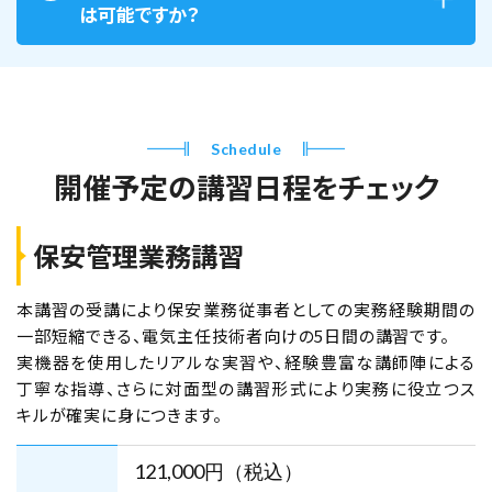
高圧受変電設備入門講習（竣工編） 8月15
は可能ですか？
日・16日（2日間）
残席なし
Schedule
東京校
開催予定の講習日程をチェック
2026年11月28日（土）
2026年11月29日（日）
高圧受変電設備 継電器試験特訓講習 11
保安管理業務講習
月28日・29日（2日間）
本講習の受講により保安業務従事者としての実務経験期間の
残席なし
一部短縮できる、電気主任技術者向けの5日間の講習です。
実機器を使用したリアルな実習や、経験豊富な講師陣による
丁寧な指導、さらに対面型の講習形式により実務に役立つス
東京校
キルが確実に身につきます。
2026年12月19日（土）
2026年12月20日（日）
121,000円（税込）
高圧受変電設備入門講習 12月19日・20日