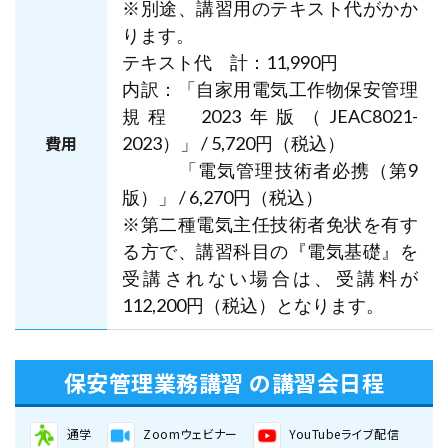
※別途、講習用のテキスト代がかか
（2日間）
ります。
残りわずか(10席未満) 申込み時点
テキスト代 計：11,990円
内訳：「自家用電気工作物保安管理
で満席の可能性がございます。
規程 2023年版（JEAC8021-
費用
2023）」 / 5,720円（税込）
東京校
「電気管理技術者必携（第9
版）」 / 6,270円（税込）
2027年1月23日（土）
2027年1月24日（日）
※第二種電気主任技術者免状を有す
高圧受変電設備入門講習（竣工編） 1月23
る方で、講習科目の『電気基礎』を
日・24日（2日間）
受講されない場合は、受講料が
112,200円（税込）となります。
空席あり
保安管理業務講習 の講習会日程
東京校
2027年2月6日（土）
2027年2月7日（日）
通学
Zoomウェビナー
YouTubeライブ配信