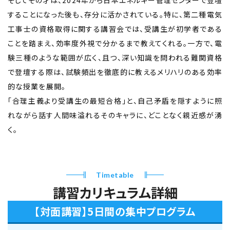
そしてその才は、2024年から日本エネルギー管理センターで登壇
することになった後も、存分に活かされている。特に、第二種電気
工事士の資格取得に関する講習会では、受講生が初学者である
ことを踏まえ、効率度外視で分かるまで教えてくれる。一方で、電
験三種のような範囲が広く、且つ、深い知識を問われる難関資格
で登壇する際は、試験頻出を徹底的に教えるメリハリのある効率
的な授業を展開。
「合理主義より受講生の最短合格」と、自己矛盾を隠すように照
れながら話す人間味溢れるそのキャラに、どことなく親近感が湧
く。
Timetable
講習カリキュラム詳細
【対面講習】5日間の集中プログラム