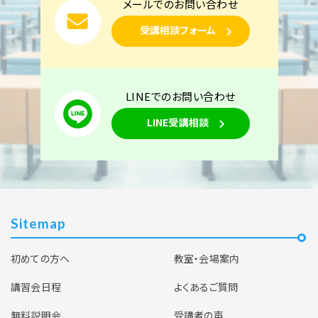
メールでのお問い合わせ
受講相談フォーム
東京校
2026年12月22日（火）
【オンライン】保安管理業務講習 12月22日開
LINEでのお問い合わせ
催(オンライン視聴期間11月30日～12月21
LINE受講相談
日)
空席あり
東京校
Sitemap
2027年1月27日（水）
初めての方へ
教室・会場案内
【オンライン】保安管理業務講習 1月27日開催
(オンライン視聴期間1月5日～1月26日)
講習会日程
よくあるご質問
無料説明会
受講者の声