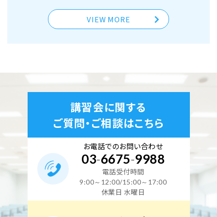
空席あり
VIEW MORE
東京校
2026年10月27日（火）
【オンライン】保安管理業務講習 10月27日開
催(オンライン視聴期間10月5日～10月26日)
講習会に関する
空席あり
ご質問・ご相談はこちら
東京校
お電話でのお問い合わせ
03
-
6675
-
9988
2026年11月24日（火）
電話受付時間
【オンライン】保安管理業務講習 11月24日開
9:00～12:00/15:00～17:00
催(オンライン視聴期間11月2日～11月23日)
休業日 水曜日
空席あり