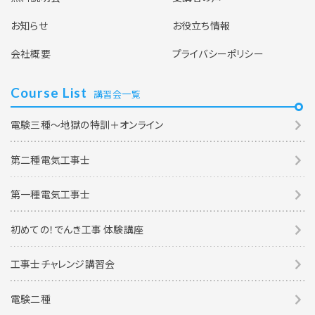
空席あり
お知らせ
お役立ち情報
東京校
会社概要
プライバシーポリシー
2027年2月21日（日）
Course List
講習会一覧
【オンライン】保安管理業務講習 2月21日開催
(オンライン視聴期間1月30日～2月20日)
電験三種～地獄の特訓＋オンライン
空席あり
第二種電気工事士
第一種電気工事士
東京校
2027年3月25日（木）
初めての！でんき工事 体験講座
【オンライン】保安管理業務講習 3月25日開催
工事士チャレンジ講習会
(オンライン視聴期間3月3日～3月24日)
電験二種
空席あり