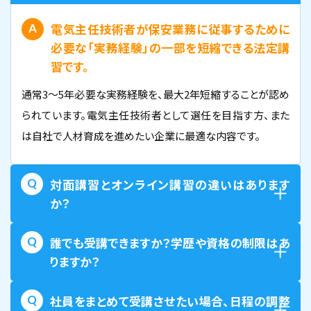
【オンライン】保安管理業務講習 2月21日開催
電気主任技術者が保安業務に従事するために
(オンライン視聴期間1月30日～2月20日)
必要な「実務経験」の一部を短縮できる法定講
習です。
空席あり
通常3〜5年必要な実務経験を、最大2年短縮することが認め
東京校
られています。電気主任技術者として選任を目指す方、また
は自社で人材育成を進めたい企業に最適な内容です。
2027年3月25日（木）
【オンライン】保安管理業務講習 3月25日開催
(オンライン視聴期間3月3日～3月24日)
対面講習とオンライン講習の違いはあります
か？
空席あり
誰でも受講できますか？学歴や資格の制限はあ
りますか？
東京校
2026年8月15日（土）
2026年8月16日（日）
社員をまとめて受講させたい場合、日程の調整