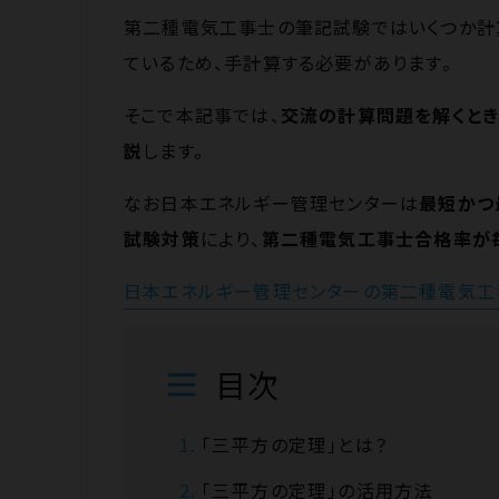
第二種電気工事士の筆記試験ではいくつか計
ているため、手計算する必要があります。
そこで本記事では、
交流の計算問題を解くとき
説
します。
なお日本エネルギー管理センターは
最短かつ
試験対策
により、
第二種電気工事士合格率が
日本エネルギー管理センターの第二種電気工
目次
「三平方の定理」とは？
「三平方の定理」の活用方法