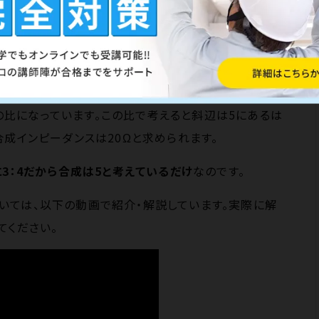
になりますよね。詳しくはテキストを参照いただきたいの
で書くと、まさに底辺が抵抗、高さがリアクタンスになりま
：4の比になっています。この比で考えると斜辺は5にあるは
とで合成インピーダンスは20Ωと求められます。
3：4だから合成は5と考えているだけ
なのです。
いては、以下の動画で紹介・解説しています。実際に解
てください。