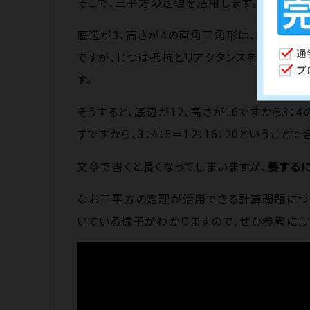
そこで、三平方の定理を活用します。
底辺が3、高さが4の直角三角形は、斜辺が5
ですが、じつは抵抗とリアクタンスをベクトル
す。
そうすると、底辺が12、高さが16ですから3
ずですから、3：4：5＝12：16：20というこ
文章で書くと長くなってしまいますが、
要するに
なお三平方の定理が活用できる計算問題につ
いている様子がわかりますので、ぜひ参考にし