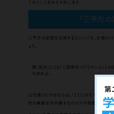
ておくことをおすすめします。
「三平方の
三平方の定理を活用するといっても、文章だけ
ょう。
問：抵抗（１２Ω）と誘導性リアクタンス（１
を求めよ。
公式通りにやるならば、「12と16をそれぞれ二
桁の乗数を手計算するのはやや煩雑です。