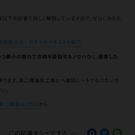
は以下の記事で詳しく解説していますので、ぜひこちらも
る勉強方法｜おすすめテキストも紹介
かつ最小の労力で合格を目指せるノウハウ
と、
徹底した
誇ります。第二種電気工事士へ最短ルートでなりたい方
い。
事士講習はこちら
から
Facebo
Twitt
Li
この記事をシェアする