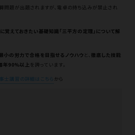
算問題が出題されますが、電卓の持ち込みが禁止され
に覚えておきたい基礎知識「三平方の定理」について解
最小の労力で合格を目指せるノウハウ
と、
徹底した技能
毎年90%以上
を誇っています。
事士講習の詳細はこちら
から