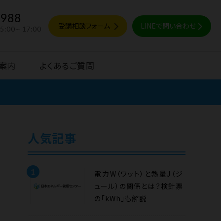
9988
受講相談フォーム
LINEで問い合わせ
15:00～17:00
案内
よくあるご質問
人気記事
1
電力W（ワット）と熱量J（ジ
ュール）の関係とは？検針票
の「kWh」も解説