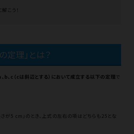
解こう！
の定理」とは？
a、b、c（cは斜辺とする）において成立する以下の定理
で
長さが5 cm」のとき、上式の左右の項はどちらも25とな