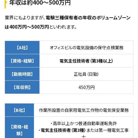
年収は約400〜500万円
業界にもよりますが、
電験三種保有者の年収のボリュームゾーン
は400万円〜500万円
といわれます。
【A社】
オフィスビルの電気設備の保守点検業務
【資格・経験】
電気主任技術者（第3種以上）
【勤務時間】
正社員（日勤）
【年収例】
450万円
【B社】
作業所設置の自家用電気工作物の電気保安業務
・高卒以上かつ普通自動車運転免許
【資格・経
・
電気主任技術者（第3種）
または第一種電気工事
験】
士