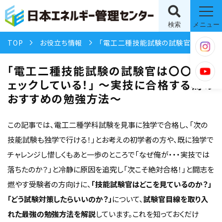
検索
メニュー
TOP
お役立ち情報
「電工二種技能試験の試験官は〇〇をチェックしている！」 〜実技に合格する為のおすすめの勉強方法〜
「電工二種技能試験の試験官は〇〇をチ
ェックしている！」 〜実技に合格する為の
おすすめの勉強方法〜
この記事では、電工二種学科試験を見事に独学で合格し、「次の
技能試験も独学で行ける！」とお考えの初学者の方や、既に独学で
チャレンジし惜しくもあと一歩のところで「なぜ俺が・・・実技では
落ちたのか？」と冷静に原因を追究し「次こそ絶対合格！」と闘志を
燃やす受験者の方向けに、
「技能試験官はどこを見ているのか？」
「どう試験対策したらいいのか？」
について、
試験官目線を取り入
れた最強の勉強方法を解説
しています。これを知っておくだけ