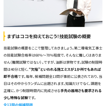
まずはココを抑えておこう！技能試験の概要
技能試験の概要をここで整理しておきましょう。第二種電気工事士
の技能試験合格率は60％～70％程度で、そんなに難しくはありま
せん（難関試験ではない）。ですが、油断は禁物です。試験の制限時
間は40分と短く、
“欠陥”といわれる施工ミスが１か所でもあれば
即不合格
です。毎年、候補問題全13問が事前に公表されており、当
日はその中からランダムに出題されます。知識だけでなく、課題を
正確に、かつ制限時間内に完成させる
手先の器用さも要求される
少し特殊な試験
です。
全13問の候補問題