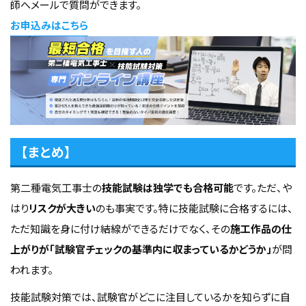
師へメールで質問ができます。
お申込みはこちら
【まとめ】
第二種電気工事士の
技能試験は独学でも合格可能
です。ただ、や
はり
リスクが大きい
のも事実です。特に技能試験に合格するには、
ただ知識を身に付け結線ができるだけでなく、その
施工作品の仕
上がりが「試験官チェックの基準内に収まっているかどうか」
が問
われます。
技能試験対策では、試験官がどこに注目しているかを知らずに自