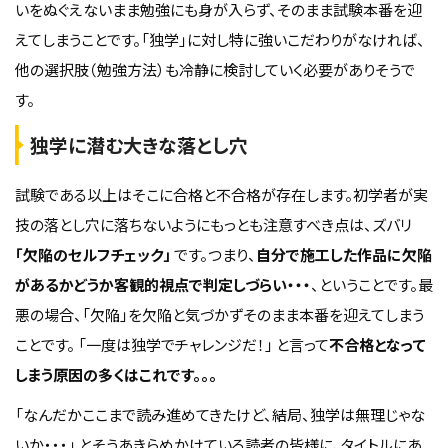
いをぬぐえないまま勉強にも身が入らず、そのまま試験本番を迎
えてしまうことです。「独学」に対し特に強いこだわりがなければ、
他の選択肢（勉強方法）も冷静に検討していく必要がありそうで
す。
独学に潜む大きな落とし穴
試験である以上はそこに合格と不合格が存在します。初学者が実
技の落とし穴に落ちないようにもっとも注意すべき点は、ズバリ
「欠陥のセルフチェック」
です。つまり、
自分で施工した作品に欠陥
があるかどうか客観的視点で判定しづらい・・・
、ということです。最
悪の場合、「欠陥」を欠陥と気づかずそのまま本番を迎えてしまう
ことです。 「一度は独学でチャレンジだ！」 と言って
不合格となって
しまう原因の多くはこれです。。。
「なんだかここまで読み進めてきたけど、結局、独学は無理じゃな
いか・・・」 とそうあきらめかけている読者の皆様に、タイトルにあ