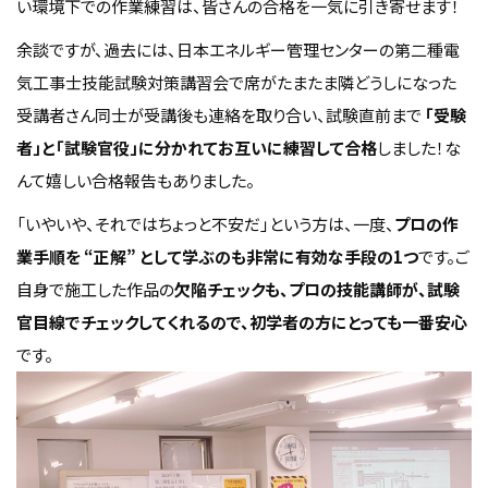
い環境下での作業練習は、皆さんの合格を一気に引き寄せます！
余談ですが、過去には、日本エネルギー管理センターの第二種電
気工事士技能試験対策講習会で席がたまたま隣どうしになった
受講者さん同士が受講後も連絡を取り合い、試験直前まで
「受験
者」と「試験官役」に分かれてお互いに練習して合格
しました！な
んて嬉しい合格報告もありました。
「いやいや、それではちょっと不安だ」という方は、一度、
プロの作
業手順を “正解” として学ぶのも非常に有効な手段の1つ
です。ご
自身で施工した作品の
欠陥チェックも、プロの技能講師が、試験
官目線でチェックしてくれるので、初学者の方にとっても一番安心
です。