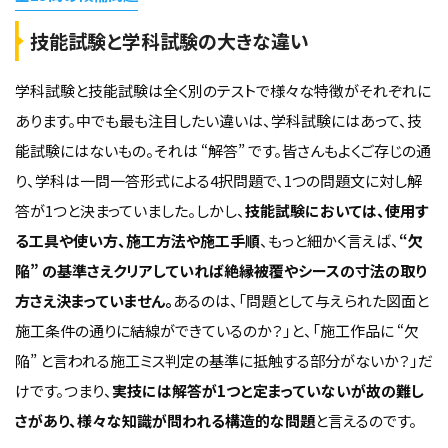
技能試験と学科試験の大きな違い
学科試験と技能試験は全く別のテストで様々な特徴がそれぞれに
あります。中でも最も注目したい違いは、学科試験にはあって、技
能試験にはないもの。それは “解答” です。皆さんもよくご存じの通
り、学科は一問一答形式による4択問題で、1つの問題文に対し解
答が1つと決まっていました。しかし、
技能試験においては、使用す
る工具や使い方、施工方法や施工手順
、もっと細かく言えば、
“欠
陥” の基準さえクリアしていれば絶縁被覆やシースの寸法の取り
方さえ決まっていません。
あるのは、「問題として与えられた図面と
施工条件の通りに結線ができているのか？」と、「施工作品に “欠
陥” と言われる施工ミス判定の基準に抵触する部分がないか？」だ
けです。つまり、
実技には解答が1つと定まっていないが故の難し
さがあり、様々な知識が問われる構造的な問題
と言えるのです。