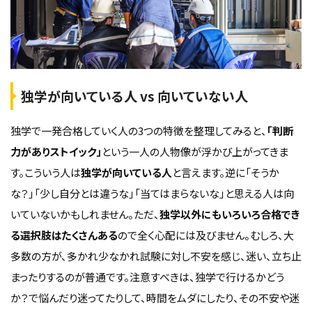
独学が向いている人 vs 向いていない人
独学で一発合格していく人の3つの特徴を整理してみると、
「判断
力がありストイック」
という一人の人物像が浮かび上がってきま
す。こういう人は
独学が向いている人
と言えます。逆に「そうか
な？」「少し自分とは違うな」「当てはまらないな」と思える人は向
いていないかもしれません。ただ、
独学以外にもいろいろ合格でき
る選択肢はたくさんある
ので全く心配には及びません。むしろ、大
多数の方が、多かれ少なかれ試験に対し不安を感じ、迷い、立ち止
まったりするのが普通です。注意すべきは、独学で行けるかどう
か？で悩んだり迷ってたりして、時間をムダにしたり、その不安や迷