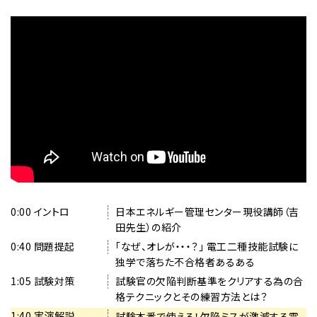
者様の結線の理解をより加速化させるために複線図を描
ら
きながら丁寧に解説していきますが、皆様からすればたっ
安
た2日のご受講で、結線の意味（例えば、電源から、スイッチ
心
を経由して、器具へ向かう線）やポイント（器具の配置が完
!
了したら、まずは白線から着手等）を理解できる内容となっ
独
ている為、自然と頭の中で複線図が描けるようになる（とい
うより手を動かしながら複線図を頭の中で描いていくイメ
学
ージ）、ということです。従って、試験本番でわざわざ時間を
は
かけて完璧な複線図を紙に書き起こすという作業が不要
も
になります。
う
“型破り最短合格法” は、試験でも電気工事実務でも活き
限
る “本質の理解” をベースとした、「ミスが圧倒的に少なく
0:00 イントロ
日本エネルギー管理センター現役講師（吉
界
田先生）の紹介
なる、ミスしてもリカバリーしやすい、そして覚えやすいと3
0:40 問題提起
「なぜ、オレが・・・？」 電工二種技能試験に
拍子そろった電線寸法の取り方」や、「リングスリーブの選定
?
独学で落ちた不合格者あるある
方法と正しい圧着の仕方」、あるいは、「欠陥（落とし穴）の
!
1:05 試験対策
試験官の欠陥判断基準をクリアする為の合
多いランプレセプタクルの作り方」など、他にもたくさんの
作
格テクニックとその練習方法とは？
実技テクニックを2日に凝縮して複数の講師陣が丁寧に解
成
1:40 実演解説
試験本番で使える！欠陥ミスが激減する電