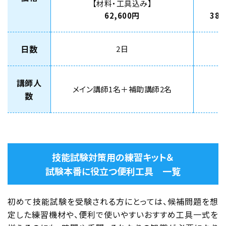
【材料・工具込み】
【
62,600円
38,
日数
2日
講師人
メイン講師1名＋補助講師2名
数
技能試験対策用の練習キット＆
試験本番に役立つ便利工具 一覧
初めて技能試験を受験される方にとっては、候補問題を想
定した練習機材や、便利で使いやすいおすすめ工具一式を