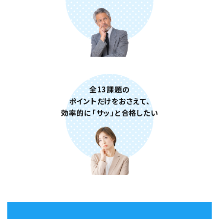
の
合
格
率
9
0
全13課題の
.
ポイントだけをおさえて、
7
効率的に「サッ」と合格したい
%
専
門
講
師
以
外