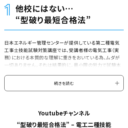
回
他校にはない…
!
“型破り最短合格法”
手
厚
い
日本エネルギー管理センターが提供している第二種電気
個
工事士技能試験対策講座では、受講者様の電気工事（実
別
務）における本質的な理解に重きをおいている為、ムダが
一切ありません。それは結果的に、最小限の労力で試験本
フ
番を乗り越えるだけなく、本番を想定した練習においても、
ォ
大幅な時間短縮が可能だということです。これは、そもそも
ロ
続きを読む
技能試験自体が、電気工事の実務を前提としている為でも
ー
あります。
体
例えば一般的には、技能試験において重要、且つ、ハードル
制
の1つと言われている “複線図を書く” という工程がありま
Youtubeチャンネル
すが、当講座の “型破り最短合格法” ではわざわざ複線図
だ
“型破り最短合格法” – 電工二種技能
を描いたりしません。厳密にいうと、技能講座の講師は受講
か