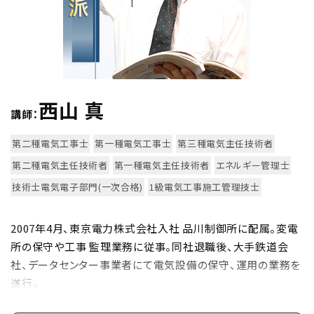
実
技
の
正
解
西山 真
講師：
を
第二種電気工事士
第一種電気工事士
第三種電気主任技術者
学
ぶ
第二種電気主任技術者
第一種電気主任技術者
エネルギー管理士
講
技術士電気電子部門(一次合格)
1級電気工事施工管理技士
習
2007年4月、東京電力株式会社入社 品川制御所に配属。変電
会
所の保守や工事 監理業務に従事。同社退職後、大手鉄道会
!
社、データセンター事業者にて電気設備の保守、運用の業務を
た
遂行。
っ
講師業としては、業界最大手のオーム社主催「突破研」オンライ
た