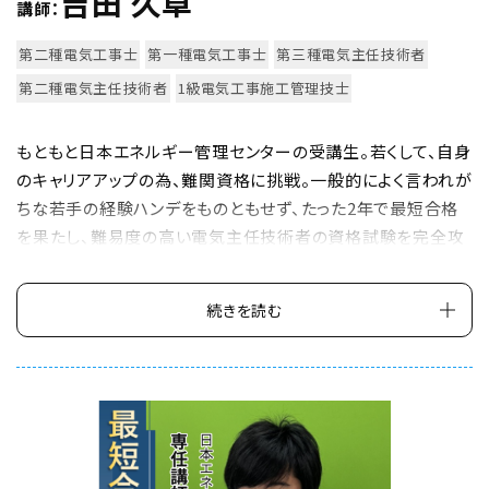
吉田 久卓
課
講師：
題
第二種電気工事士
第一種電気工事士
第三種電気主任技術者
を
第二種電気主任技術者
1級電気工事施工管理技士
完
全
もともと日本エネルギー管理センターの受講生。若くして、自身
マ
のキャリアアップの為、難関資格に挑戦。一般的によく言われが
ス
ちな若手の経験ハンデをものともせず、たった2年で最短合格
タ
を果たし、難易度の高い電気主任技術者の資格試験を完全攻
ー
略。自らの経験をモデルケースに講習へ登壇。
現在は、第二種電気工事士と第一種電気工事士の本講座と計
!
続きを読む
算講座のメイン講師を担当。その傍ら、電験三種（電気主任技
術者）の「理論」の講座も掛け持つ、校内で、今、最も忙しいスタ
ー講師。
受講生からの質問に対しては、「丁寧にわかるまで」をモットー
に解答してくれる。その初学者や受講生1人1人に対し誠実に向
き合う姿から、多くの支持を集める人気講師。