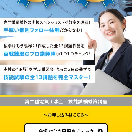
第
第二種電気工事士 技能試験対策講座
二
〜お申し込みはこちら〜
種
電
会場と空き日程をチェック