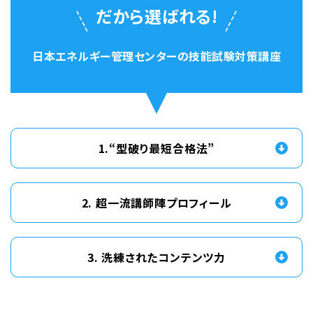
だから選ばれる!
の
実
技
日本エネルギー管理センターの技能試験対策講座
ス
ペ
シ
ャ
1.“型破り最短合格法”
リ
ス
ト
2. 超一流講師陣プロフィール
が
教
3. 洗練されたコンテンツ力
室
を
巡