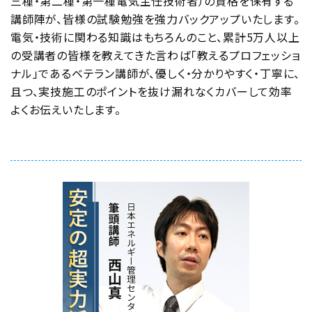
三種・第二種・第一種電気主任技術者）の資格を保有する
プ
講師陣が、皆様の試験勉強を強力バックアップいたします。
電気・技術に関わる知識はもちろんのこと、累計5万人以上
ロ
の受講者の皆様を教えてきた言わば「教えるプロフェッショ
講
ナル」であるベテラン講師が、優しく・分かりやすく・丁寧に、
師
且つ、実技施工のポイントを抜け漏れなくカバーして効率
陣
よくお伝えいたします。
が
1
つ
1
つ
チ
ェ
ッ
ク
!