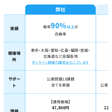
弊社
90％
毎年
以上
の
実績
合格率
東京・大阪・愛知・広島・福岡・宮城・
開催場
北海道など全国各地
東
所
オンライン開催の講習会もございます
サポー
公表問題13課題
ト
全てを実施
公表問
【通常価格】
47,800円
22,
価格