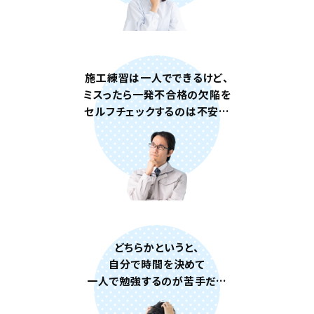
続
け
て
1
施工練習は一人でできるけど、
1
ミスったら一発不合格の欠陥を
セルフチェックするのは不安…
年
!
累
計
受
講
者
どちらかというと、
数
自分で時間を決めて
5
一人で勉強するのが苦手だ…
万