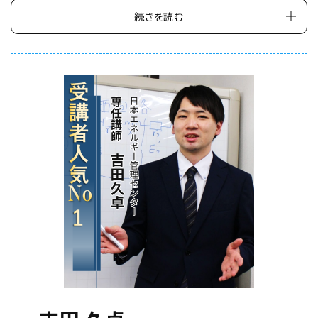
ン配信にて、全科目を担当した超実力派。同社出版の「新電
続きを読む
2
気」でも連載の執筆実績を持つ。
日
2018年から、日本エネルギー管理センターの専任講師として、
電気工事士と電験三種の教鞭を執る。その傍ら、様々な企業の
の
電気設備保安管理事業や電気設備事業の設計や実務のアドバ
通
イス、技術支援などをう。
学
常に数多くの「現場」と「実務」に携わっている。現場で活きる本
で
物の知識を、受講者の皆様に分かりやすくお伝えいたします。
技
能
試
験
の
全
1
3