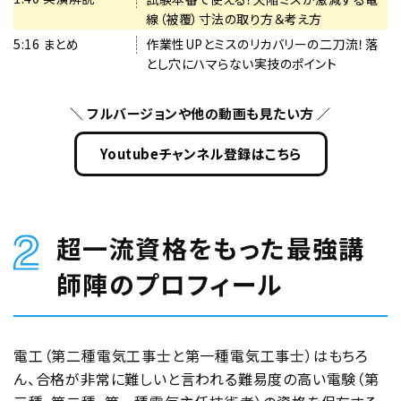
説していきます。 “第二種電気工事士技能試験対策講座”
線（被覆）寸法の取り方＆考え方
し
は、「最小限の労力で、圧倒的なスピードで合格したい！」
5:16 まとめ
作業性UPとミスのリカバリーの二刀流！落
た
「実務でも活躍できる知識を身につけたい！」方へ、日本エ
とし穴にハマらない実技のポイント
全
ネルギー管理センターが独自に開発し提供している講座の
1つです。
1
＼ フルバージョンや他の動画も見たい方 ／
3
Youtubeチャンネル登録はこちら
課
題
作
品
超一流資格をもった最強講
を
師陣のプロフィール
百
戦
錬
電工（第二種電気工事士と第一種電気工事士）はもちろ
磨
ん、合格が非常に難しいと言われる難易度の高い電験（第
の