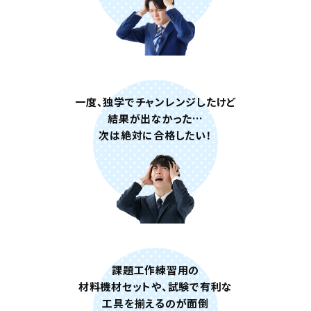
人
突
破
!
型
一度、独学でチャンレンジしたけど
破
結果が出なかった…
り
次は絶対に合格したい！
最
短
合
格
法
で
課題工作練習用の
脅
材料機材セットや、試験で有利な
威
工具を揃えるのが面倒