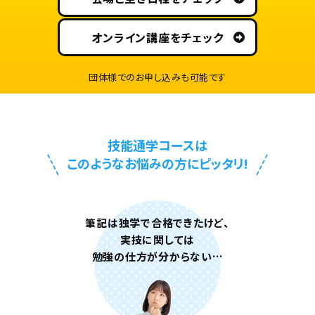
気
工
オンライン講座をチェック
事
士
団体様でのお申し込みも可能です
技
能
試
技能通学コースは
験
このようなお悩みの方にピッタリ!
対
策
講
筆記は独学で合格できたけど、
座
実技に関しては
勉強の仕方が分からない…
選
ば
れ