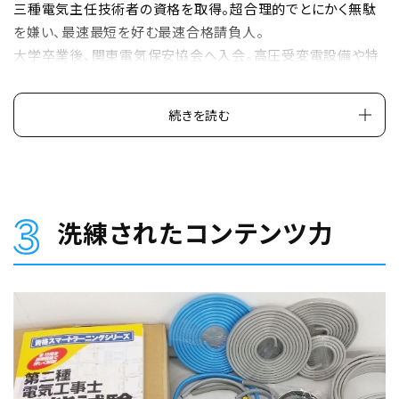
三種電気主任技術者の資格を取得。超合理的でとにかく無駄
を嫌い、最速最短を好む最速合格請負人。
大学卒業後、関東電気保安協会へ入会。高圧受変電設備や特
別高圧受変電設備（特高）の保守管理業務に従事。また現場で
は珍しく、重宝される、「人に教える」「人前で話す」という才に
続きを読む
も恵まれ、ビルメンテナンス会社等大手法人企業から、電気技
術アドバイザーとして多数の契約オファーを受ける。
そしてその才は、2024年から日本エネルギー管理センターで登
壇することになった後も、存分に活かされている。特に、第二種
電気工事士の資格取得に関する講習会では、受講生が初学者
洗練されたコンテンツ力
であることを踏まえ、効率度外視で分かるまで教えてくれる。一
方で、電験三種のような範囲が広く、且つ、深い知識を問われる
難関資格で登壇する際は、試験頻出を徹底的に教えるメリハリ
のある効率的な授業を展開。
「合理主義より受講生の最短合格」と、自己矛盾を隠すように
照れながら話す人間味溢れるそのキャラに、どことなく親近感
が湧く。