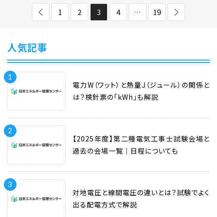
1
2
3
4
…
19
人気記事
1
電力W（ワット）と熱量J（ジュール）の関係と
は？検針票の「kWh」も解説
2
【2025年度】第二種電気工事士試験会場と
過去の会場一覧｜日程についても
3
対地電圧と線間電圧の違いとは？試験でよく
出る配電方式で解説