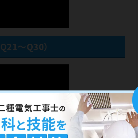
Q21～Q30）