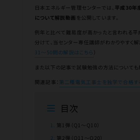
日本エネルギー管理センターでは、
平成30年
について解説動画
を公開しています。
例年と比べて難易度が高かったと言われる平成
分けて、当センター専任講師がわかりやすく解
31〜50問の解説はこちら
）
また以下の記事で試験勉強の方法についても
関連記事：
第二種電気工事士を独学で合格す
目次
第1弾（Q1～Q10）
第2弾（Q11～Q20）