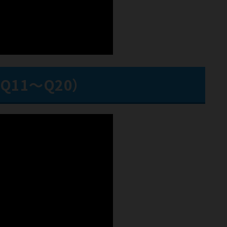
Q11～Q20）