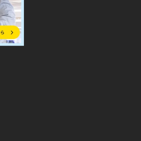
ok
er
ne