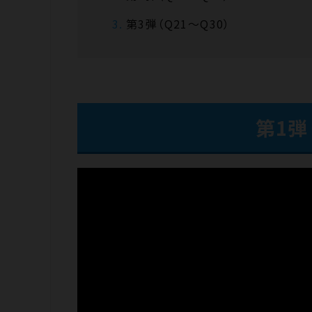
第3弾（Q21～Q30）
第1弾