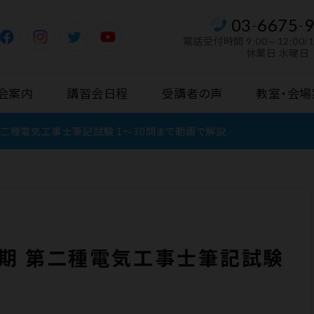
03
-
6675
-
電話受付時間
9:00～12:00/
休業日 水曜日
会案内
講習会日程
受講者の声
教室・会場
 第二種電気工事士筆記試験 1〜30問まで動画で解説
）下期 第二種電気工事士筆記試験