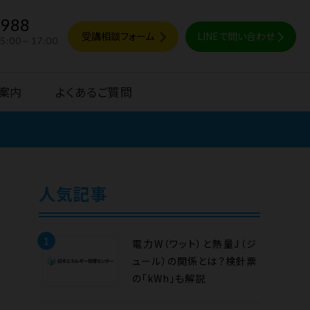
9988
受講相談フォーム
LINEで問い合わせ
15:00～17:00
案内
よくあるご質問
人気記事
1
電力W（ワット）と熱量J（ジ
ュール）の関係とは？検針票
の「kWh」も解説