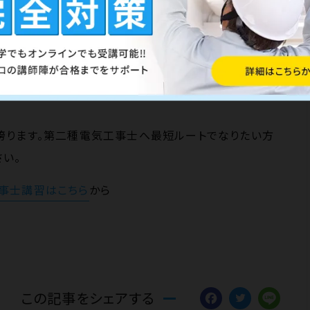
最小の労力で合格を目指せるノウハウ
と、
徹底した技能
誇ります。第二種電気工事士へ最短ルートでなりたい方
い。
事士講習はこちら
から
Facebo
Twitt
Li
この記事をシェアする