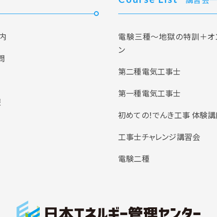
内
電験三種～地獄の特訓＋オ
ン
問
第二種電気工事士
第一種電気工事士
報
初めての！でんき工事 体験講
工事士チャレンジ講習会
電験二種