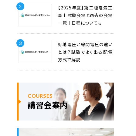
2
【2025年度】第二種電気工
事士試験会場と過去の会場
一覧｜日程についても
3
対地電圧と線間電圧の違い
とは？試験でよく出る配電
方式で解説
COURSES
講習会案内
ok
er
ne