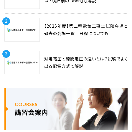
は？検針票の「kWh」も解説
2
【2025年度】第二種電気工事士試験会場と
過去の会場一覧｜日程についても
3
対地電圧と線間電圧の違いとは？試験でよく
出る配電方式で解説
COURSES
講習会案内