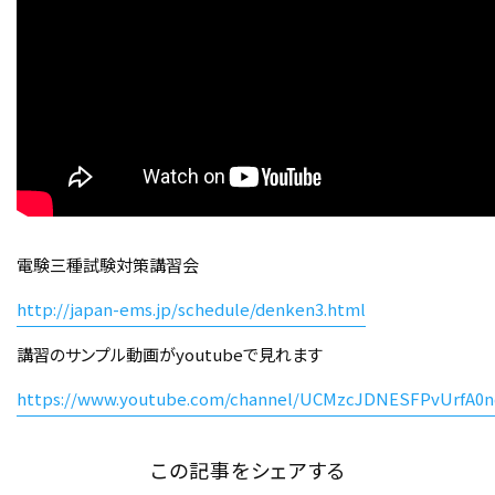
電験三種試験対策講習会
http://japan-ems.jp/schedule/denken3.html
講習のサンプル動画がyoutubeで見れます
https://www.youtube.com/channel/UCMzcJDNESFPvUrfA0n
この記事をシェアする