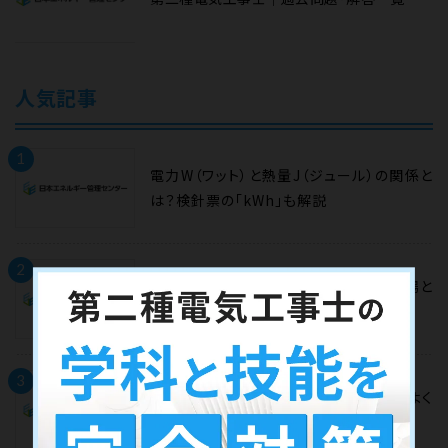
人気記事
1
電力W（ワット）と熱量J（ジュール）の関係と
は？検針票の「kWh」も解説
2
【2025年度】第二種電気工事士試験会場と
過去の会場一覧｜日程についても
3
対地電圧と線間電圧の違いとは？試験でよく
出る配電方式で解説