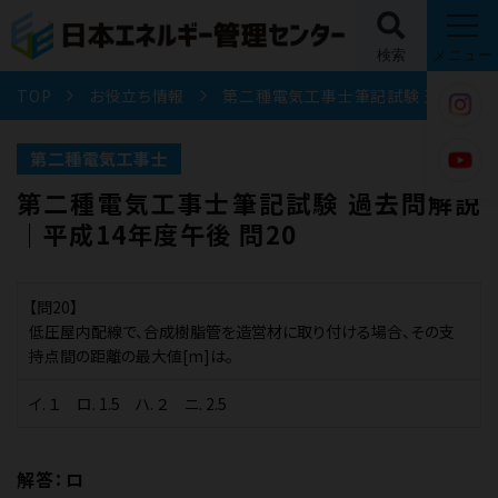
検索
メニュー
TOP
お役立ち情報
第二種電気工事士筆記試験 過去問解説｜平成14年度午後 問20
第二種電気工事士
第二種電気工事士筆記試験 過去問解説
｜平成14年度午後 問20
【問20】
低圧屋内配線で、合成樹脂管を造営材に取り付ける場合、その支
持点間の距離の最大値[m]は。
イ. １ ロ. 1.5 ハ. ２ ニ. 2.5
解答：ロ