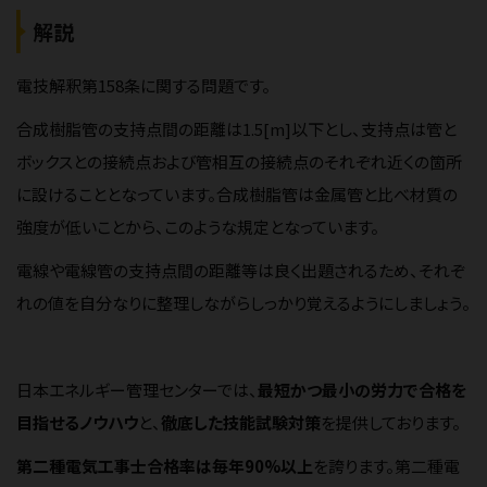
解説
電技解釈第158条に関する問題です。
合成樹脂管の支持点間の距離は1.5[m]以下とし、支持点は管と
ボックスとの接続点および管相互の接続点のそれぞれ近くの箇所
に設けることとなっています。合成樹脂管は金属管と比べ材質の
強度が低いことから、このような規定となっています。
電線や電線管の支持点間の距離等は良く出題されるため、それぞ
れの値を自分なりに整理しながらしっかり覚えるようにしましょう。
日本エネルギー管理センターでは、
最短かつ最小の労力で合格を
目指せるノウハウ
と、
徹底した技能試験対策
を提供しております。
第二種電気工事士合格率は毎年90%以上
を誇ります。第二種電