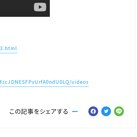
n3.html
CMzcJDNESFPvUrfA0ndU0LQ/videos
Facebo
Twitt
Li
この記事をシェアする