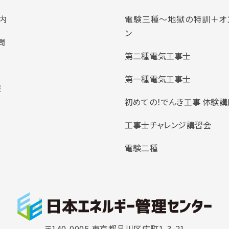
内
電験三種～地獄の特訓＋オ
ン
問
第二種電気工事士
第一種電気工事士
報
初めての！でんき工事 体験講
工事士チャレンジ講習会
電験二種
〒140-0005 東京都品川区広町1-3-21