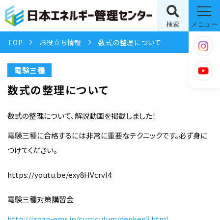
検索
メニュー
TOP
お役立ち情報
数式の整理について
電験三種
数式の整理について
数式の整理について、解説動画を掲載しました！
電験三種に合格するには非常に重要なテクニックです。必ず身に
つけてください。
https://youtu.be/exy8HVcrvI4
電験三種対策講習会
http://japan-ems.jp/curriculum/denken3.html