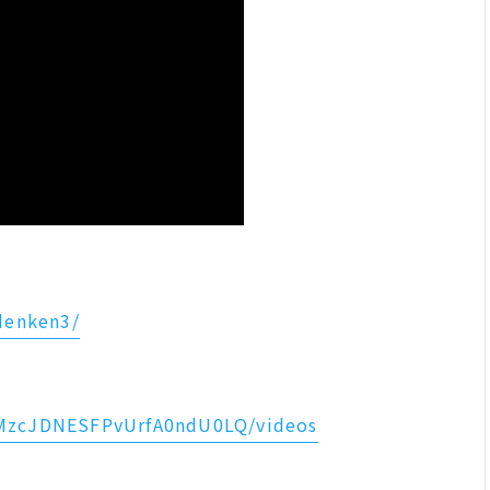
denken3/
CMzcJDNESFPvUrfA0ndU0LQ/videos