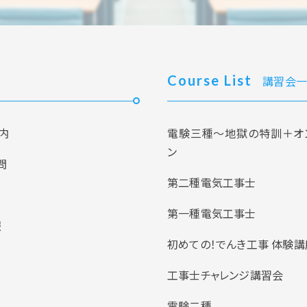
Course List
講習会一
内
電験三種～地獄の特訓＋オ
ン
問
第二種電気工事士
第一種電気工事士
報
初めての！でんき工事 体験講
工事士チャレンジ講習会
電験二種