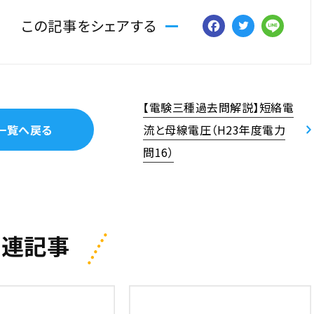
Facebo
Twitt
Li
この記事をシェアする
【電験三種過去問解説】短絡電
一覧へ戻る
流と母線電圧（H23年度電力
問16）
関連記事