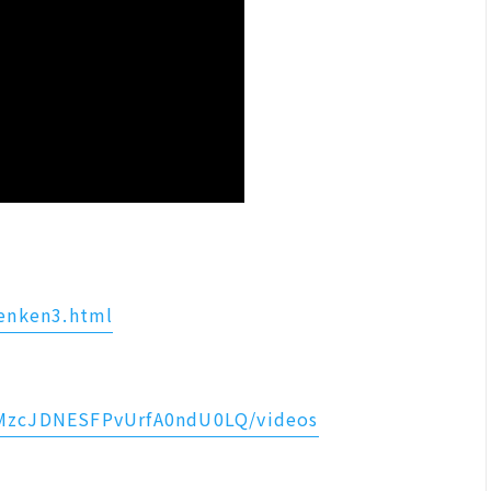
denken3.html
CMzcJDNESFPvUrfA0ndU0LQ/videos