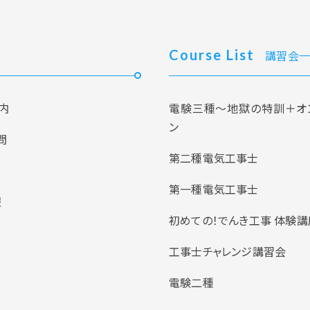
Course List
講習会一
内
電験三種～地獄の特訓＋オ
ン
問
第二種電気工事士
第一種電気工事士
報
初めての！でんき工事 体験講
工事士チャレンジ講習会
電験二種