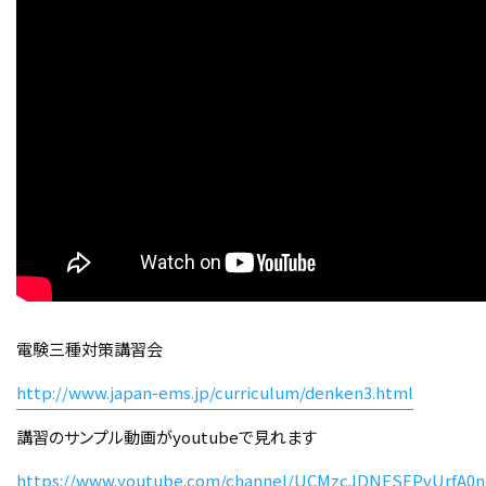
電験三種対策講習会
http://www.japan-ems.jp/curriculum/denken3.html
講習のサンプル動画がyoutubeで見れます
https://www.youtube.com/channel/UCMzcJDNESFPvUrfA0n