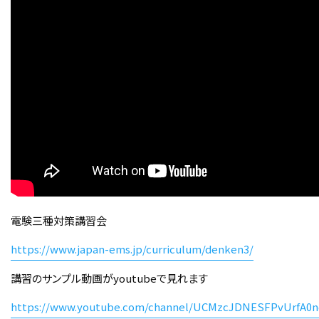
電験三種対策講習会
https://www.japan-ems.jp/curriculum/denken3/
講習のサンプル動画がyoutubeで見れます
https://www.youtube.com/channel/UCMzcJDNESFPvUrfA0n