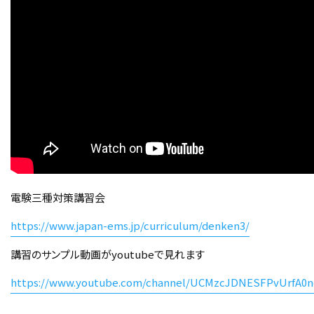
電験三種対策講習会
https://www.japan-ems.jp/curriculum/denken3/
講習のサンプル動画がyoutubeで見れます
https://www.youtube.com/channel/UCMzcJDNESFPvUrfA0n