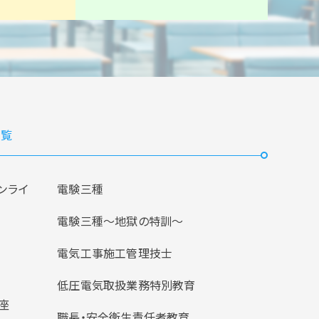
覧
ンライ
電験三種
電験三種〜地獄の特訓〜
電気工事施工管理技士
低圧電気取扱業務特別教育
座
職長・安全衛生責任者教育