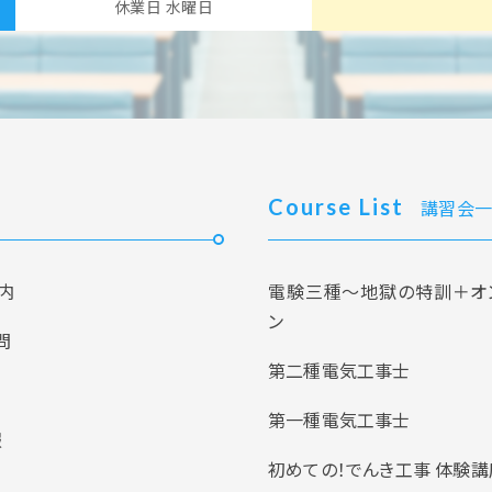
休業日 水曜日
Course List
講習会一
内
電験三種～地獄の特訓＋オ
ン
問
第二種電気工事士
第一種電気工事士
報
初めての！でんき工事 体験講