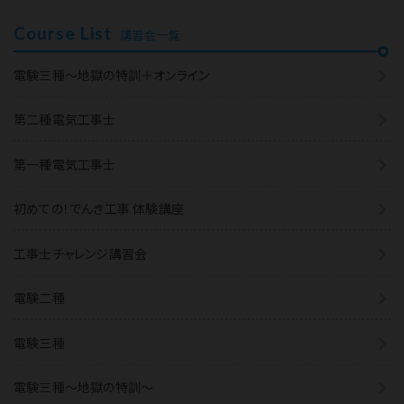
Course List
講習会一覧
電験三種～地獄の特訓＋オンライン
第二種電気工事士
第一種電気工事士
初めての！でんき工事 体験講座
工事士チャレンジ講習会
電験二種
電験三種
電験三種〜地獄の特訓〜