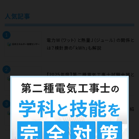
人気記事
1
電力W（ワット）と熱量J（ジュール）の関係と
は？検針票の「kWh」も解説
2
【2025年度】第二種電気工事士試験会場と
過去の会場一覧｜日程についても
3
電験三種のおすすめ参考書＆問題集を紹
介！選び方のポイントも