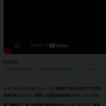
関連記事：
合成抵抗の計算方法｜直列接続・並列接続はイメージで覚えよう
日本エネルギー管理センターでは、
最短かつ最小の労力で合格を
目指せるノウハウ
と、
徹底した技能試験対策
を提供しております。
第二種電気工事士合格率は毎年90%以上
を誇ります。第二種電