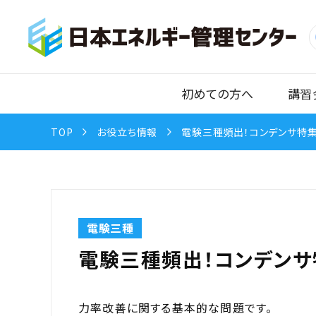
初めての方へ
講習
TOP
お役立ち情報
電験三種頻出！コンデンサ特集 
電験三種
電験三種頻出！コンデンサ特
力率改善に関する基本的な問題です。