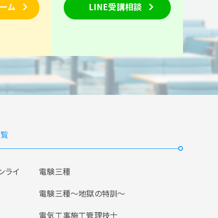
ーム
LINE受講相談
覧
ンライ
電験三種
電験三種〜地獄の特訓〜
電気工事施工管理技士