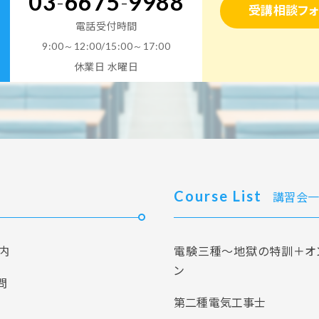
03
-
6675
-
9988
受講相談フォ
電話受付時間
9:00～12:00/15:00～17:00
休業日 水曜日
Course List
講習会一
内
電験三種～地獄の特訓＋オ
ン
問
第二種電気工事士