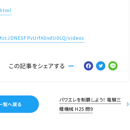
.html
CMzcJDNESFPvUrfA0ndU0LQ/videos
Facebo
Twitt
Li
この記事をシェアする
パワエレを制覇しよう！ 電験三
一覧へ戻る
種機械 H25 問9