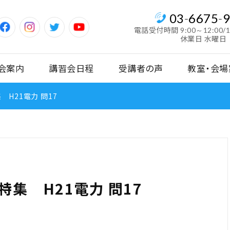
03
-
6675
-
電話受付時間
9:00～12:00/
休業日 水曜日
会案内
講習会日程
受講者の声
教室・会場
H21電力 問17
集 H21電力 問17