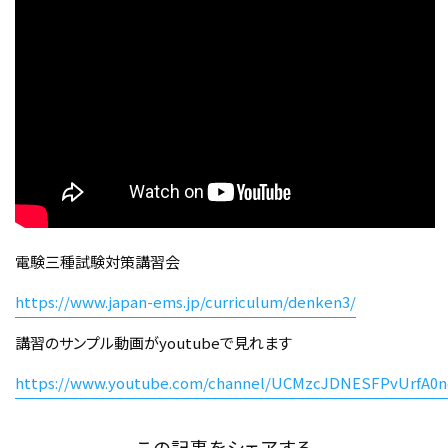
電験三種試験対策講習会
https://www.japan-ems.jp/curriculum/denken3/
講習のサンプル動画がyoutubeで見れます
https://www.youtube.com/channel/UCMzcJDNESFPvUrfA0n
この記事をシェアする