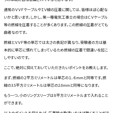
通常のＶＶＦケーブルやＩＶ線の圧着に関しては、皆様ほぼ心配な
いかと思います。しかし、第一種電気工事士の場合はＣＶケーブル
等の撚線を圧着することが多くあります。この撚線の圧着がとても
曲者なのです。
撚線とＶＶＦ等の単芯では太さの表記が異なり、受験者の方は基
本的に単芯に慣れてしまっているため撚線の圧着で間違いを起こ
しやすいのです。
ここで、絶対に抑えておいていただきたいポイントをお教えします。
まず、撚線の２平方ミリメートルは単芯の１．６mmと同等です。撚
線の3.5平方ミリメートルは単芯の2.0mmと同等になります。
もう一つ、小のリングスリーブは８平方ミリメートルまで入れること
ができます。
以上のポイントを抑えれば、圧着時の勘違いをほぼ無くすことがで