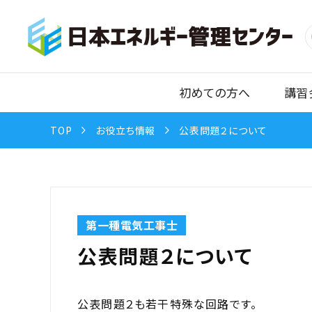
初めての方へ
講習
TOP
お役立ち情報
公表問題２について
第一種電気工事士
公表問題２について
公表問題２も若干特殊な回路です。