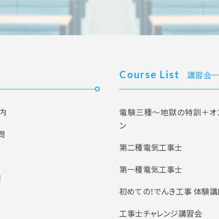
Course List
講習会一
内
電験三種～地獄の特訓＋オ
ン
問
第二種電気工事士
第一種電気工事士
報
初めての！でんき工事 体験講
工事士チャレンジ講習会