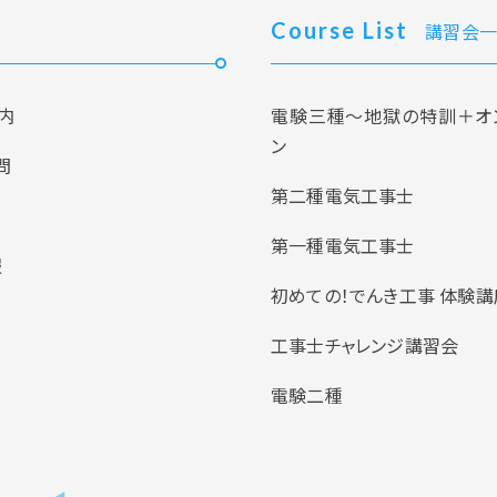
Course List
講習会一
内
電験三種～地獄の特訓＋オ
ン
問
第二種電気工事士
第一種電気工事士
報
初めての！でんき工事 体験講
工事士チャレンジ講習会
電験二種