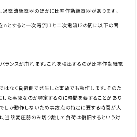
、過電流継電器のほかに比率作動継電器があります。
ｎとすると一次電流I1と二次電流I2の間に以下の関
のバランスが崩れます。これを検出するのが比率作動継電
ではなく負荷側で発生した事故でも動作します。そのた
生した事故なのか特定するのに時間を要することがあり
故でしか動作しないため事故点の特定に要する時間が大
は、当該変圧器のみ切り離して負荷は復旧するという対