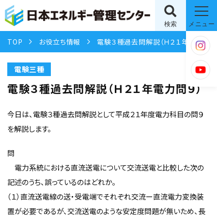
検索
メニュー
TOP
お役立ち情報
電験３種過去問解説（Ｈ２１年電力問９）
電験三種
電験３種過去問解説（Ｈ２１年電力問９）
今日は、電験３種過去問解説として平成２１年度電力科目の問９
を解説します。
問
電力系統における直流送電について交流送電と比較した次の
記述のうち、誤っているのはどれか。
（１）直流送電線の送・受電端でそれぞれ交流ー直流電力変換装
置が必要であるが、交流送電のような安定度問題が無いため、長