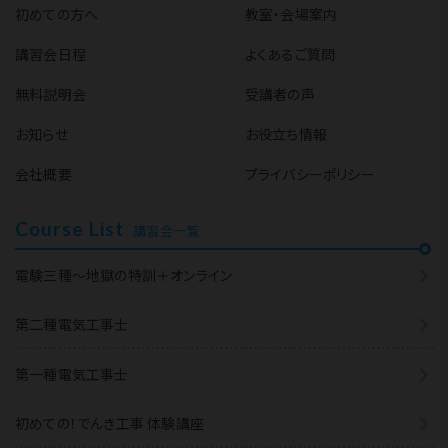
初めての方へ
教室・会場案内
講習会日程
よくあるご質問
無料説明会
受講者の声
お知らせ
お役立ち情報
会社概要
プライバシーポリシー
Course List
講習会一覧
電験三種～地獄の特訓＋オンライン
第二種電気工事士
第一種電気工事士
初めての！でんき工事 体験講座