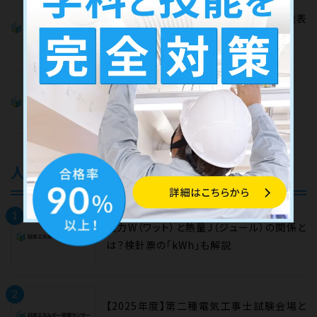
2024年度第二種電気工事士試験の合格発表
はいつ？日程と確認方法も
第二種電気工事士｜過去問題・解答一覧
人気記事
1
電力W（ワット）と熱量J（ジュール）の関係と
は？検針票の「kWh」も解説
2
【2025年度】第二種電気工事士試験会場と