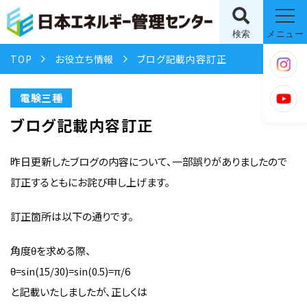
検索
メニュー
TOP
お役立ち情報
ブログ記載内容訂正
電験三種
ブログ記載内容訂正
昨日更新したブログの内容について、一部誤りがありましたので
訂正するともにお詫び申し上げます。
訂正箇所は以下の通りです。
角度θを求める際、
θ=sin(15/30)=sin(0.5)=π/6
と記載いたしましたが、正しくは