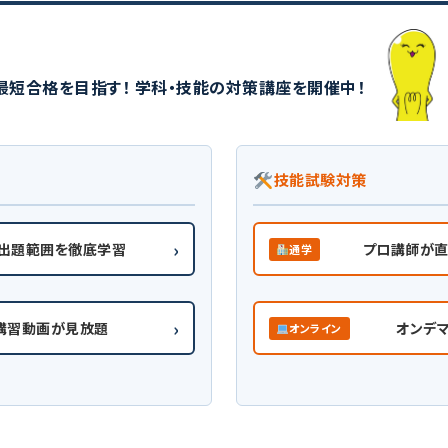
最短合格を目指す！ 学科・技能の対策講座を開催中！
技能試験対策
›
で出題範囲を徹底学習
プロ講師が直
通学
›
講習動画が見放題
オンデ
オンライン