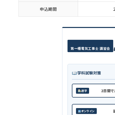
申込期間
第一種電気工事士 講習会
学科試験対策
2日間
通学
オンライン