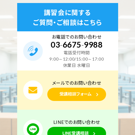
記）対策 9月10日・11日開催(YouTubeライブ配信
講習会に関する
同時開催)
ご質問・ご相談はこちら
空席あり
お電話でのお問い合わせ
03
-
6675
-
9988
東京校
オンライン講座
学科コース（2日間）
電話受付時間
9:00～12:00/15:00～17:00
休業日 水曜日
2026年 9月12日(土)
2026年 9月13日(日)
東京校【下期】第一種電気工事士学科試験（CBT・筆
メールでのお問い合わせ
記）対策 9月12日・13日開催(YouTubeライブ配信
受講相談フォーム
同時開催)
空席あり
LINEでのお問い合わせ
東京校
オンライン講座
LINE受講相談