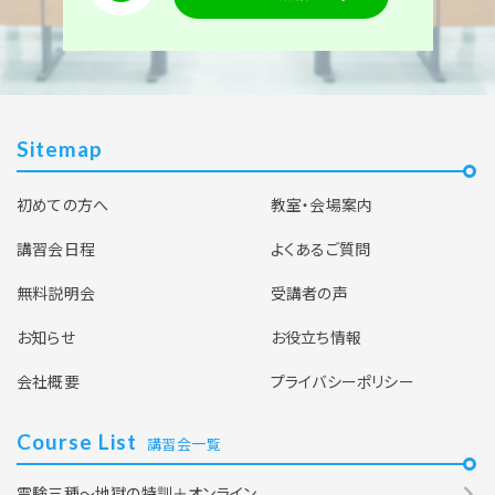
基礎理論計算特訓コース（1日間）
2026年9月14日(月)
東京校 【下期】第一種電気工事士 基礎理論計算コ
ース 9月14日開催（YouTubeライブ配信同時開
Sitemap
催）
初めての方へ
教室・会場案内
空席あり
講習会日程
よくあるご質問
無料説明会
受講者の声
お知らせ
お役立ち情報
会社概要
プライバシーポリシー
Course List
講習会一覧
電験三種～地獄の特訓＋オンライン