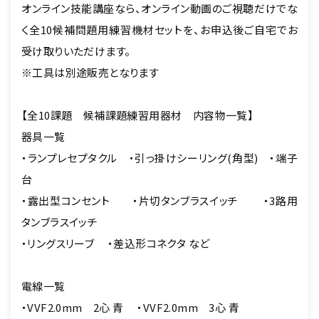
オンライン技能講座なら、オンライン動画のご視聴だけでな
く全10候補問題用練習機材セットを、お申込後ご自宅でお
受け取りいただけます。
※工具は別途販売となります
【全10課題 候補課題練習用器材 内容物一覧】
器具一覧
・ランプレセプタクル ・引っ掛けシーリング(角型) ・端子
台
・露出型コンセント ・片切タンブラスイッチ ・3路用
タンブラスイッチ
・リングスリーブ ・差込形コネクタ など
電線一覧
・VVF2.0mm 2心 青 ・VVF2.0mm 3心 青