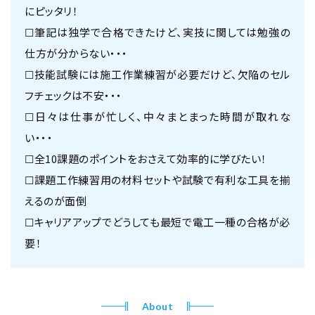
にピッタリ！
☐筆記は独学で合格できたけど、実技に関しては勉強の
仕方が分からない・・・
☐技能試験には施工作業練習が必要だけど、欠陥のセル
フチェックは不安・・・
☐日々は仕事が忙しく、中々まとまった時間が取れな
い・・・
☐全10課題のポイントをおさえて効率的に学びたい！
☐課題工作練習用の材料セットや試験で有利な工具を揃
えるのが面倒
☐キャリアアップでどうしても最短で電工一種の合格が必
要！
About