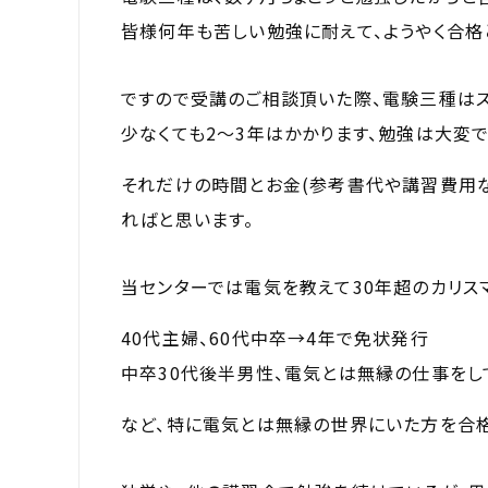
皆様何年も苦しい勉強に耐えて、ようやく合格
ですので受講のご相談頂いた際、電験三種はス
少なくても2～3年はかかります、勉強は大変
それだけの時間とお金(参考書代や講習費用な
ればと思います。
当センターでは電気を教えて30年超のカリス
40代主婦、60代中卒→4年で免状発行
中卒30代後半男性、電気とは無縁の仕事をし
など、特に電気とは無縁の世界にいた方を合