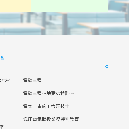
覧
ンライ
電験三種
電験三種〜地獄の特訓〜
電気工事施工管理技士
低圧電気取扱業務特別教育
座