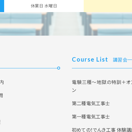
休業日 水曜日
Course List
講習会一
内
電験三種～地獄の特訓＋オ
ン
問
第二種電気工事士
第一種電気工事士
報
初めての！でんき工事 体験講