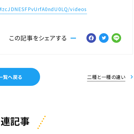
CMzcJDNESFPvUrfA0ndU0LQ/videos
Facebo
Twitt
Li
この記事をシェアする
一覧へ戻る
二種と一種の違い
関連記事