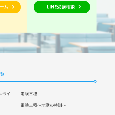
ーム
LINE受講相談
覧
ンライ
電験三種
電験三種〜地獄の特訓〜