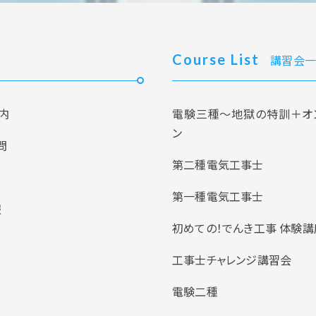
Course List
講習会一
内
電験三種～地獄の特訓＋オ
ン
問
第二種電気工事士
第一種電気工事士
報
初めての！でんき工事 体験講
工事士チャレンジ講習会
電験二種