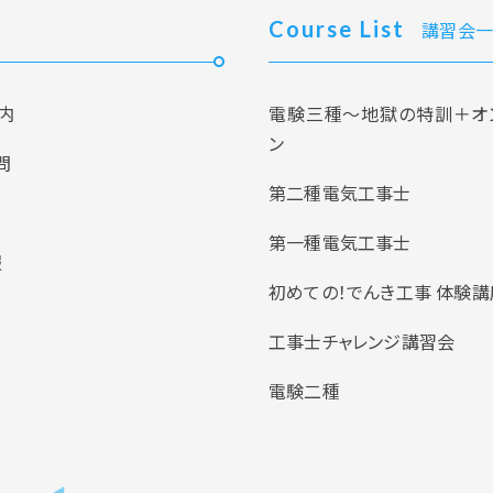
Course List
講習会一
内
電験三種～地獄の特訓＋オ
ン
問
第二種電気工事士
第一種電気工事士
報
初めての！でんき工事 体験講
工事士チャレンジ講習会
電験二種