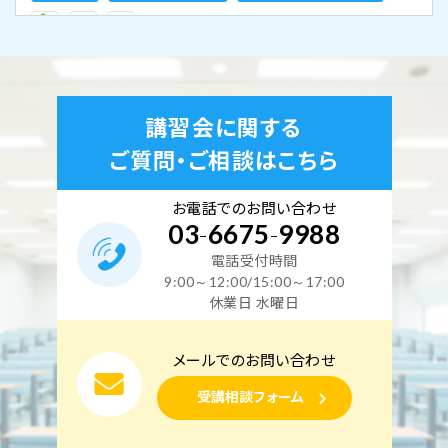
2026年9月19日（土）
2026年9月20日（日）
東京校【下期】第二種電気工事士学科試験（CBT・筆
講習会に関する
記）対策 9月19日・20日開催（YouTubeライブ配信
ご質問・ご相談はこちら
同時開催）
空席あり
お電話でのお問い合わせ
03
-
6675
-
9988
電話受付時間
東京校
オンライン講座
複線図特訓コース
9:00～12:00/15:00～17:00
休業日 水曜日
2026年9月21日（月）
メールでのお問い合わせ
東京校【下期】配線図・複線図特訓コース 9月21日
受講相談フォーム
開催（YouTubeライブ配信同時開催）