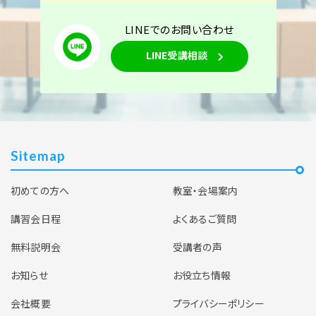
空席あり
LINEでのお問い合わせ
東京校
オンライン講座
学科コース（2日間）
LINE受講相談
2026年10月3日（土）
2026年10月4日（日）
東京校【下期】第二種電気工事士学科試験（CBT・筆
記）対策 10月3日・4日開催（YouTubeライブ配信
Sitemap
同時開催）
初めての方へ
教室・会場案内
空席あり
講習会日程
よくあるご質問
無料説明会
受講者の声
お知らせ
お役立ち情報
会社概要
プライバシーポリシー