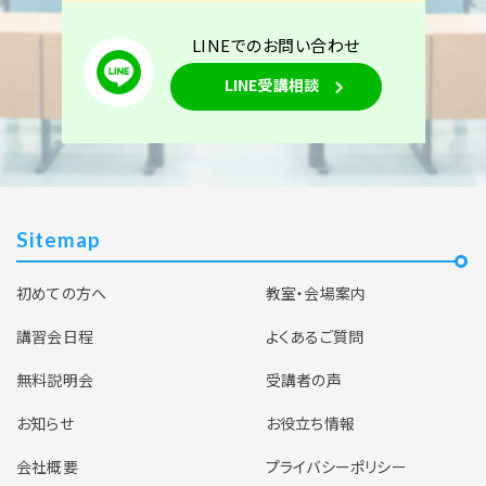
空席あり
LINEでのお問い合わせ
東京校
オンライン講座
学科コース（2日間）
LINE受講相談
2026年10月3日（土）
2026年10月4日（日）
東京校【下期】第二種電気工事士学科試験（CBT・筆
記）対策 10月3日・4日開催（YouTubeライブ配信
Sitemap
同時開催）
初めての方へ
教室・会場案内
空席あり
講習会日程
よくあるご質問
無料説明会
受講者の声
お知らせ
お役立ち情報
会社概要
プライバシーポリシー