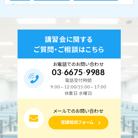
2026年9月19日（土）
2026年9月20日（日）
東京校【下期】第二種電気工事士学科試験（CBT・筆
講習会に関する
記）対策 9月19日・20日開催（YouTubeライブ配信
ご質問・ご相談はこちら
同時開催）
空席あり
お電話でのお問い合わせ
03
-
6675
-
9988
電話受付時間
東京校
オンライン講座
複線図特訓コース
9:00～12:00/15:00～17:00
休業日 水曜日
2026年9月21日（月）
メールでのお問い合わせ
東京校【下期】配線図・複線図特訓コース 9月21日
受講相談フォーム
開催（YouTubeライブ配信同時開催）