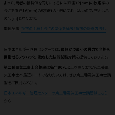
よって、両者の抵抗値を同じにするには直径3.2[mm]の軟銅線の
長さを直径1.6[mm]の軟銅線の４倍にすればよいので、答えはハ
の40[m]となります。
関連記事：
抵抗の面積と長さの関係を解説！抵抗の計算方法も
日本エネルギー管理センターでは、
最短かつ最小の労力で合格を
目指せるノウハウ
と、
徹底した技能試験対策
を提供しております。
第二種電気工事士合格率は毎年90%以上
を誇ります。第二種電
気工事士へ最短ルートでなりたい方は、ぜひ第二種電気工事士講
習をご検討ください。
日本エネルギー管理センターの第二種電気工事士講習はこちら
から