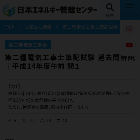
検索
メニュー
TOP
お役立ち情報
第二種電気工事士筆記試験 過去問解説｜平成14年度午前 問１
第二種電気工事士
第二種電気工事士筆記試験 過去問解説
｜平成14年度午前 問１
【問１】
直径1.6[mm]、長さ10[m]の軟銅線と電気抵抗値が等しくなる直
径3.2[mm]の軟銅線の長さ[m]は。
ただし、軟銅線の温度、抵抗率は同一とする。
イ. 5 ロ. 10 ハ. 20 ニ. 40