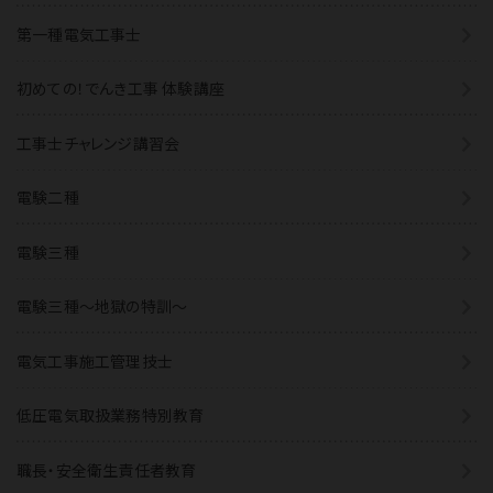
第一種電気工事士
初めての！でんき工事 体験講座
工事士チャレンジ講習会
電験二種
電験三種
電験三種〜地獄の特訓〜
電気工事施工管理技士
低圧電気取扱業務特別教育
職長・安全衛生責任者教育