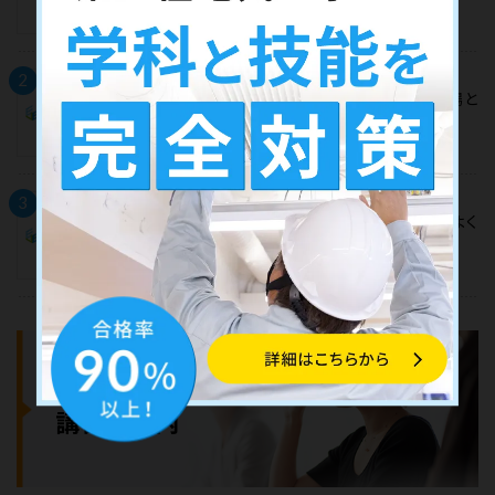
は？検針票の「kWh」も解説
2
【2025年度】第二種電気工事士試験会場と
過去の会場一覧｜日程についても
3
対地電圧と線間電圧の違いとは？試験でよく
出る配電方式で解説
COURSES
講習会案内