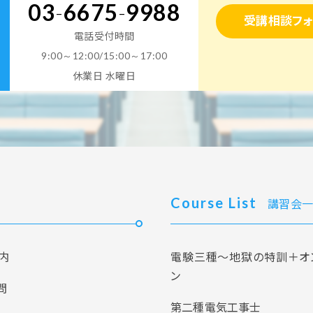
03
-
6675
-
9988
受講相談フォ
電話受付時間
9:00～12:00/15:00～17:00
休業日 水曜日
Course List
講習会一
内
電験三種～地獄の特訓＋オ
ン
問
第二種電気工事士