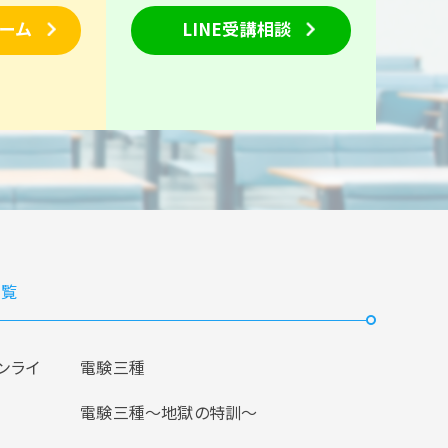
ーム
LINE受講相談
覧
ンライ
電験三種
電験三種〜地獄の特訓〜