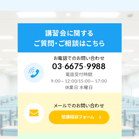
東京校
オンライン講座
機械
2026年12月19日（土）
2026年12月20日（日）
東京校【下期】電験三種 地獄の特訓【機械】Zoom
講習会に関する
同時開催（2日間）12月19日・20日開催
ご質問・ご相談はこちら
空席あり
お電話でのお問い合わせ
03
-
6675
-
9988
電話受付時間
東京校
オンライン講座
電力
9:00～12:00/15:00～17:00
2027年1月9日（土）
2027年1月10日（日）
休業日 水曜日
東京校【下期】電験三種 地獄の特訓【電力】Zoom
メールでのお問い合わせ
同時開催（2日間）1月9日・10日開催
受講相談フォーム
空席あり