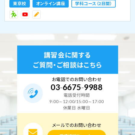
東京校
オンライン講座
学科コース（2日間）
2026年 9月10日(木)
2026年 9月11日(金)
東京校【下期】第一種電気工事士学科試験（CBT・筆
記）対策 9月10日・11日開催(YouTubeライブ配信
講習会に関する
同時開催)
ご質問・ご相談はこちら
空席あり
お電話でのお問い合わせ
03
-
6675
-
9988
東京校
オンライン講座
学科コース（2日間）
電話受付時間
9:00～12:00/15:00～17:00
休業日 水曜日
2026年 9月12日(土)
2026年 9月13日(日)
東京校【下期】第一種電気工事士学科試験（CBT・筆
メールでのお問い合わせ
記）対策 9月12日・13日開催(YouTubeライブ配信