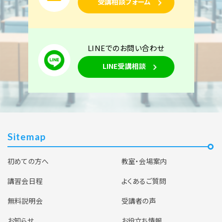
受講相談フォーム
同時開催)
空席あり
LINEでのお問い合わせ
東京校
オンライン講座
LINE受講相談
基礎理論計算特訓コース（1日間）
2026年9月14日(月)
東京校 【下期】第一種電気工事士 基礎理論計算コ
ース 9月14日開催（YouTubeライブ配信同時開
Sitemap
催）
初めての方へ
教室・会場案内
空席あり
講習会日程
よくあるご質問
無料説明会
受講者の声
お知らせ
お役立ち情報