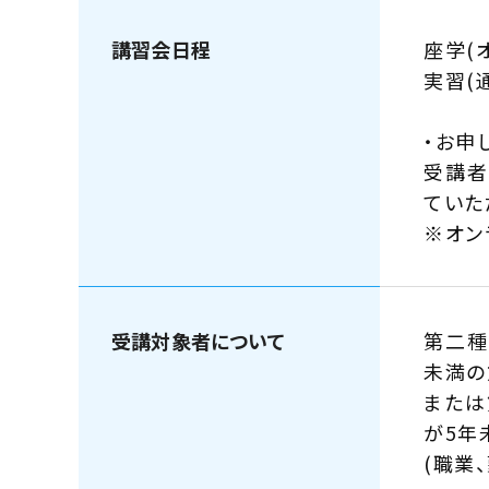
講習会日程
座学(
実習(
・お申
受講者
ていた
※オン
受講対象者について
第二種
未満の
または
が5年
(職業