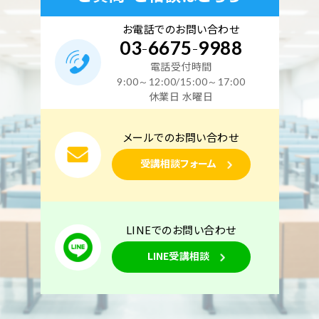
空席あり
お電話でのお問い合わせ
03
-
6675
-
9988
電話受付時間
東京校
オンライン講座
電力
9:00～12:00/15:00～17:00
2027年1月9日（土）
2027年1月10日（日）
休業日 水曜日
東京校【下期】電験三種 地獄の特訓【電力】Zoom
メールでのお問い合わせ
同時開催（2日間）1月9日・10日開催
受講相談フォーム
空席あり
LINEでのお問い合わせ
LINE受講相談