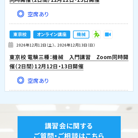
空席あり
東京校
オンライン講座
機械
2026年12月12日（土）
2026年12月13日（日）
東京校 電験三種：機械 入門講習 Zoom同時開
催（2日間）12月12日・13日開催
空席あり
東京校
オンライン講座
機械
2026年12月19日（土）
2026年12月20日（日）
東京校【下期】電験三種 地獄の特訓【機械】Zoom
講習会に関する
同時開催（2日間）12月19日・20日開催
ご質問・ご相談はこちら