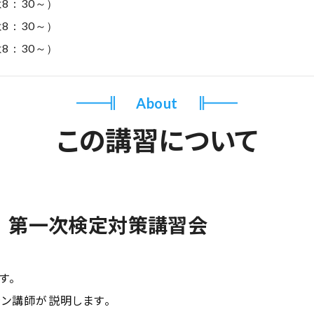
は8：30～）
は8：30～）
は8：30～）
About
この講習について
 第一次検定対策講習会
す。
ラン講師が説明します。