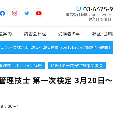
03
-
6675
-
電話受付時間
9:00～12:00/
休業日 水曜日
会案内
講習会日程
受講者の声
教室・会場
 第一次検定 3月20日〜29日開催 (YouTubeライブ配信同時開催)
管理技士オンライン講座
〔1級〕第一次検定対策講習会
理技士 第一次検定 3月20日〜29
は8：30～）