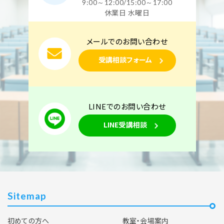
試験（CBT・筆記）対策 10月10日・11日開催
9:00～12:00/15:00～17:00
休業日 水曜日
空席あり
メールでのお問い合わせ
名古屋元気でんき校
技能コース（2日間）
受講相談フォーム
2026年10月31日(土)
2026年11月1日(日)
LINEでのお問い合わせ
名古屋元気でんき校【下期】第二種電気工事士技能
LINE受講相談
試験対策 10月31日・11月1日開催
空席あり
Sitemap
初めての方へ
教室・会場案内