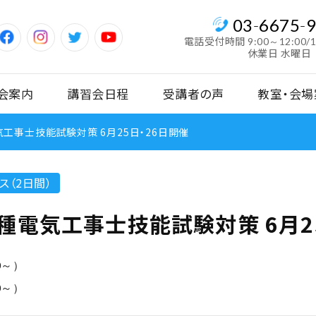
03
-
6675
-
電話受付時間
9:00～12:00/
休業日 水曜日
会案内
講習会日程
受講者の声
教室・会場
工事士技能試験対策 6月25日・26日開催
ス（2日間）
種電気工事士技能試験対策 6月2
30～）
30～）