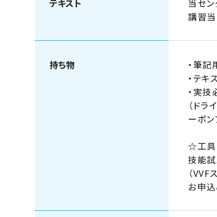
テキスト
当セン
講習当
持ち物
・筆記
・テキ
・実技
（ドラ
ーポン
☆工具
技能試
（VV
お申込