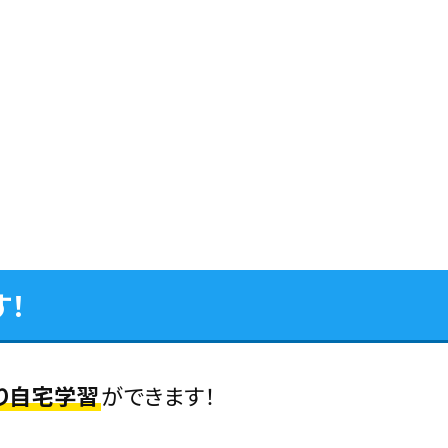
す！
り自宅学習
ができます！