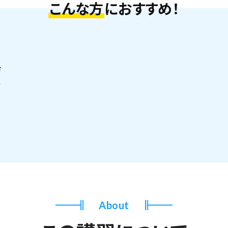
こんな方
におすすめ！
方
方
About