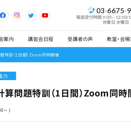
03
-
6675
-
電話受付時間
9:00～12:00/
休業日 水曜日
会案内
講習会日程
受講者の声
教室・会場
問題特訓（1日間）Zoom同時開催
電力
計算問題特訓（1日間）Zoom同時
00～）