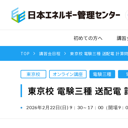
初めての方へ
講習
TOP
講習会日程
東京校 電験三種 送配電 計算
東京校
オンライン講座
電験三種
東京校 電験三種 送配電 
2026年2月22日(日) 9：30～17：00（開場9：