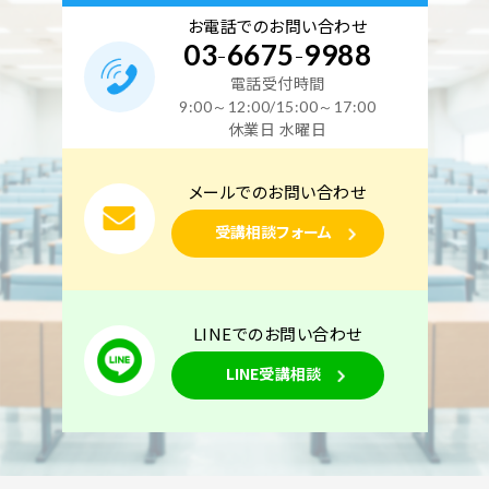
空席あり
お電話でのお問い合わせ
03
-
6675
-
9988
電話受付時間
東京校
オンライン講座
電力
9:00～12:00/15:00～17:00
2027年1月9日（土）
2027年1月10日（日）
休業日 水曜日
東京校【下期】電験三種 地獄の特訓【電力】Zoom
メールでのお問い合わせ
同時開催（2日間）1月9日・10日開催
受講相談フォーム
空席あり
LINEでのお問い合わせ
LINE受講相談